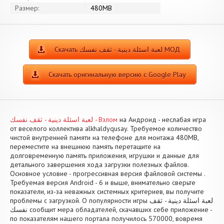
Размер:
480MB
Скачать لعبة اسئلة دينية - ثقف نفسك МОД
Скачать оригинальную версию с Google Play
لعبة اسئلة دينية - ثقف نفسك - Взлом
на Андроид - неслабая игра
от веселого коллектива alkhaldyqusay. Требуемое количество
чистой внутренней памяти на телефоне для монтажа 480MB,
переместите на внешнюю память перетащите на
долговременную память приложения, игрушки и данные для
детального завершения хода загрузки полезных файлов.
Основное условие - прогрессивная версия файловой системы .
Требуемая версия Android - 6 и выше, внимательно сверьте
показатели, из-за неважных системных критериев, вы получите
проблемы с загрузкой. О популярности игры لعبة اسئلة دينية - ثقف
نفسك сообщит мера обладателей, скачавших себе приложение -
по показателям нашего портала получилось 570000, вовремя