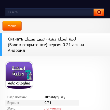
Меню
Скачать لعبة اسئلة دينية - ثقف نفسك
(Взлом открыто все) версия 0.7.1 apk на
Андроид
Разработчик:
alkhaldyqusay
Версия:
0.7.1
Жанр:
Логические