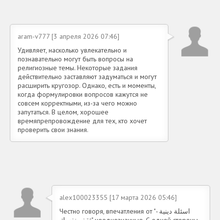
aram-v777 [3 апреля 2026 07:46]
Удивляет, насколько увлекательно и
познавательно могут быть вопросы на
религиозные темы. Некоторые задания
действительно заставляют задуматься и могут
расширить кругозор. Однако, есть и моменты,
когда формулировки вопросов кажутся не
совсем корректными, из-за чего можно
запутаться. В целом, хорошее
времяпрепровождение для тех, кто хочет
проверить свои знания.
alex100023355 [17 марта 2026 05:46]
Честно говоря, впечатления от "اسئلة دينية -
ثقف نفسك" неоднозначные. С одной стороны,