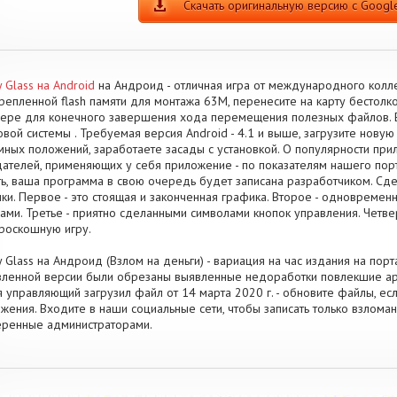
Скачать оригинальную версию с Google
 Glass на Android
на Андроид - отличная игра от международного колле
репленной flash памяти для монтажа 63M, перенесите на карту бестолк
ере для конечного завершения хода перемещения полезных файлов. 
вой системы . Требуемая версия Android - 4.1 и выше, загрузите нову
мных положений, заработаете засады с установкой. О популярности при
ателей, применяющих у себя приложение - по показателям нашего пор
ть, ваша программа в свою очередь будет записана разработчиком. Сде
ки. Первое - это стоящая и законченная графика. Второе - одновреме
ами. Третье - приятно сделанными символами кнопок управления. Четве
роскошную игру.
 Glass на Андроид (Взлом на деньги) - вариация на час издания на порт
ленной версии были обрезаны выявленные недоработки повлекшие ар
 управляющий загрузил файл от 14 марта 2020 г. - обновите файлы, е
жения. Входите в наши социальные сети, чтобы записать только взлома
ренные администраторами.