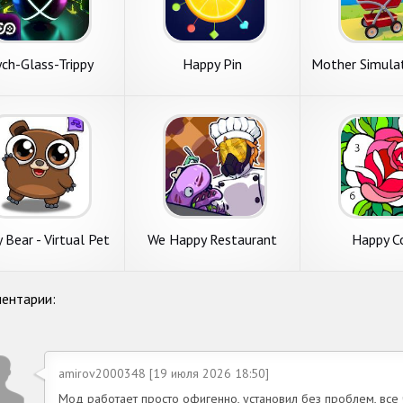
ch-Glass-Trippy
Happy Pin
Mother Simula
Runner Beta
Virtual Fami
 Bear - Virtual Pet
We Happy Restaurant
Happy C
Game
ентарии:
amirov2000348 [19 июля 2026 18:50]
Мод работает просто офигенно, установил без проблем, все че