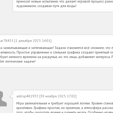
приносит новые испытания, что делает игровой процесс раз
художником, создавая пути для воды!
yar78451 [1 декабря 2025 14:01]
ра захватывающая и затягивающая! Задачи становятся всё сложнее, что
ативность. Простое управление и стильная графика создают приятный о
ебуют немного времени на раздумья, но это лишь добавляет интереса. 
бит логические задачи!
antrop481933 [30 ноября 2025 17:02]
Игра увлекательная и требует хорошей логики. Уровни станов
креативно. Графика простая, но приятная, а атмосфера расс
того, чтобы скоротать время и размять мозги. Особенно нрав