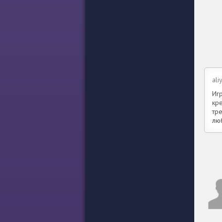
ali
Иг
кре
тр
лю