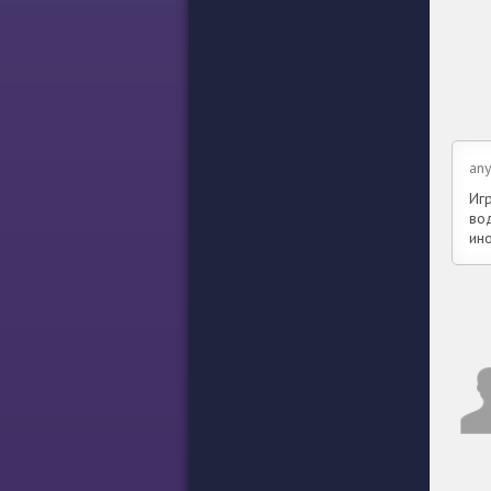
an
Игр
вод
ино