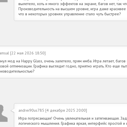
вылетело, хоть и много эффектов на экране, багов нет, так ч
Производительность на высшем уровне, игра даже красивее в
что в некоторых уровнях управление стало чуть быстрее?
amsal [22 мая 2026 18:50]
нул мод на Happy Glass, очень залетело, прям имба. Игра летает, багов 
овой оптимизации. Графика выглядит годно, приятно играть. Кто еще пыт
оизводительностью?
andrei90us785 [4 декабря 2025 20:00]
Игра потрясающая! Очень увлекательная и затягивающая. За
логического мышления. Графика яркая, интерфейс простой и 