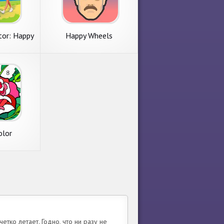
tor: Happy
Happy Wheels
ly Life
olor
тко летает. Годно, что ни разу не