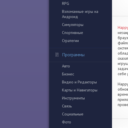
RPG
Взломанные игры на
Андроид
Симуляторы
Happy
Спортивные
незак
брауз
Стратегии
файло
систе
облад
Программы
сказа
игруш
Авто
задач
себе 
Бизнес
Видео и Редакторы
Happy
обнов
Карты и Навигаторы
время
Инструменты
прило
прове
Связь
Социальные
Фото