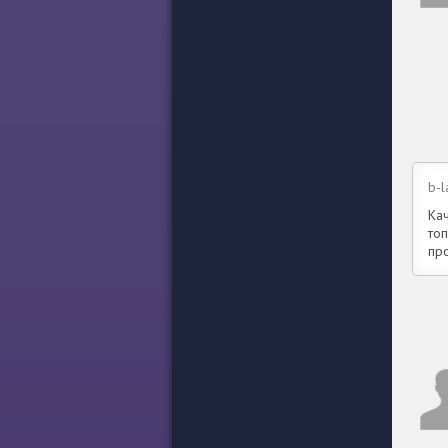
b-l
Кач
топ
пр