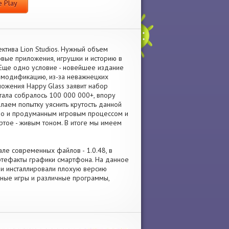
 Play
ктива Lion Studios. Нужный объем
овые приложения, игрушки и историю в
Еще одно условие - новейшее издание
ю модификацию, из-за неважнецких
ложения Happy Glass заявит набор
тала собралось 100 000 000+, впору
лаем попытку уяснить крутость данной
нно и продуманным игровым процессом и
ртое - живым тоном. В итоге мы имеем
але современных файлов - 1.0.48, в
тефакты графики смартфона. На данное
сли инсталлировали плохую версию
нные игры и различные программы,