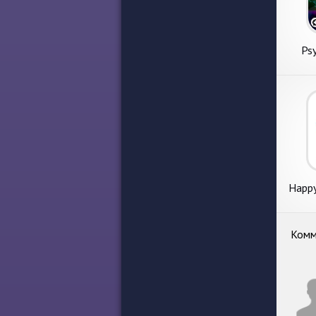
Psy
Happy
Комм