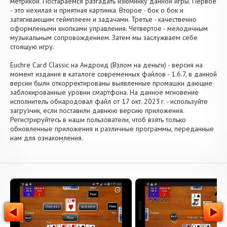
метрикой. Постараемся разгадать изюминку данной игры. Первое
- это нехилая и приятная картинка. Второе - бок о бок и
затягивающим геймплеем и задачами. Третье - качественно
оформлеными кнопками управления. Четвертое - мелодичным
музыкальным сопровождением. Затем мы заслужваем себе
стоящую игру.
Euchre Card Classic на Андроид (Взлом на деньги) - версия на
момент издания в каталоге современных файлов - 1.6.7, в данной
версии были откорректированы выявленные промашки дающие
заблокированные уровни смартфона. На данное мгновение
исполнитель обнародовал файл от 17 окт. 2023 г. - используйте
загрузчик, если поставили давнюю версию приложения.
Регистрируйтесь в наши пользователи, чтоб взять только
обновленные приложения и различные программы, переданные
нам для ознакомления.