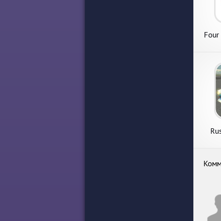
Four
Rus
Комм