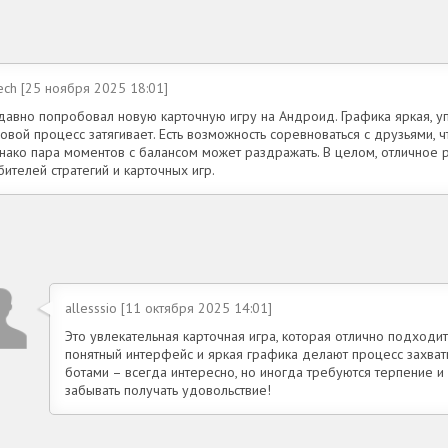
ech [25 ноября 2025 18:01]
давно попробовал новую карточную игру на Андроид. Графика яркая, уп
овой процесс затягивает. Есть возможность соревноваться с друзьями, ч
нако пара моментов с балансом может раздражать. В целом, отличное 
ителей стратегий и карточных игр.
allesssio [11 октября 2025 14:01]
Это увлекательная карточная игра, которая отлично подходи
понятный интерфейс и яркая графика делают процесс захват
ботами – всегда интересно, но иногда требуются терпение и 
забывать получать удовольствие!