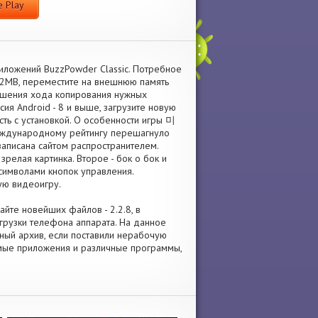
 Play
риложений BuzzPowder Classic. Потребное
52MB, переместите на внешнюю память
ршения хода копирования нужных
я Android - 8 и выше, загрузите новую
ть с установкой. О особенности игры 미
еждународному рейтингу перешагнуло
записана сайтом распространителем.
релая картинка. Второе - бок о бок и
символами кнопок управления.
ую видеоигру.
йте новейших файлов - 2.2.8, в
рузки телефона аппарата. На данное
нный архив, если поставили нерабочую
имые приложения и различные программы,