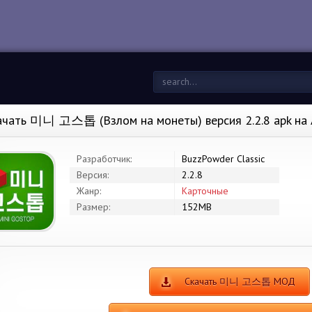
ачать 미니 고스톱 (Взлом на монеты) версия 2.2.8 apk на
Разработчик:
BuzzPowder Classic
Версия:
2.2.8
Жанр:
Карточные
Размер:
152MB
Скачать 미니 고스톱 МОД