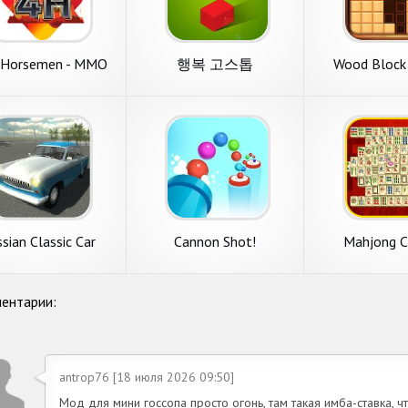
 Horsemen - MMO
행복 고스톱
Wood Block 
Strategy
sian Classic Car
Cannon Shot!
Mahjong C
Simulator
ентарии:
antrop76 [18 июля 2026 09:50]
Мод для мини госсопа просто огонь, там такая имба-ставка, ч