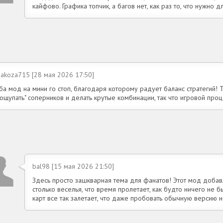
кайфово. Графика топчик, а багов нет, как раз то, что нужно д
nakoza715 [28 мая 2026 17:50]
ба мод на мини го стоп, благодаря которому радует баланс стратегий! 
ощупать" соперников и делать крутые комбинации, так что игровой проц
bal98 [15 мая 2026 21:50]
Здесь просто зашкварная тема для фанатов! Этот мод доба
столько веселья, что время пролетает, как будто ничего не 
карт все так залетает, что даже пробовать обычную версию н