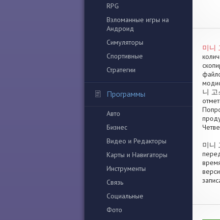
RPG
Взломанные игры на
Андроид
Симуляторы
미니 고
Спортивные
колич
скопи
Стратегии
файло
модиф
니 고스톱
Программы
отмет
Попро
Авто
проду
Бизнес
Четве
Видео и Редакторы
미니 고스
перед
Карты и Навигаторы
время
Инструменты
верси
запис
Связь
Социальные
Фото