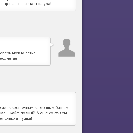
ля прокачки – летает на ура!
Теперь можно легко
есс летает.
вляет к крошечным карточным битвам
было – кайф полный! А еще со стилем
ет смысла, пушка!