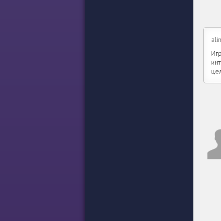
ali
Игр
инт
це