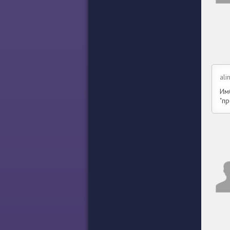
ali
Им
"пр