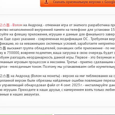
Скачать оригинальную версию с Google
스톱 - Взлом
на Андроид - отменная игра от знатного разработчика п
ество незаполненной внутренней памяти на телефоне для установки 1
руйте на флешку приложения, игрушки и данные для финального заве
в. Еще одно указание - современная модификация ОС . Требуемая верси
икацию, из-за неважнецких системных условий, заработаете неприятнос
 выскажет группа обладателей, скачавших себе приложение - по м
ку в 730000, вовремя подметим, ваша загрузка в свою очередь будет 
буем разгадать неординарность данной игры. Первое - это безумная и з
манным игровым процессом и миссиями. Третье - приятно сделанными 
ртое - мелодичным тоном. Поэтому мы устанавливаем себе изумительн
톱 на Андроид (Взлом на монеты) - версия на миг пибликования на са
еланной версии были обрезаны найденные ошибки повлекшие перезаг
 управляющий обнародовал файл от 4 сент. 2023 г. - инсталлируйте да
ю игрушки. Приходите в наши друзья, с намерением взять только люб
анные в наших аккаунтах.