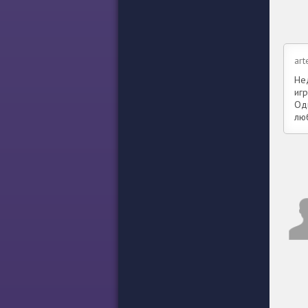
art
Не
игр
Од
люб