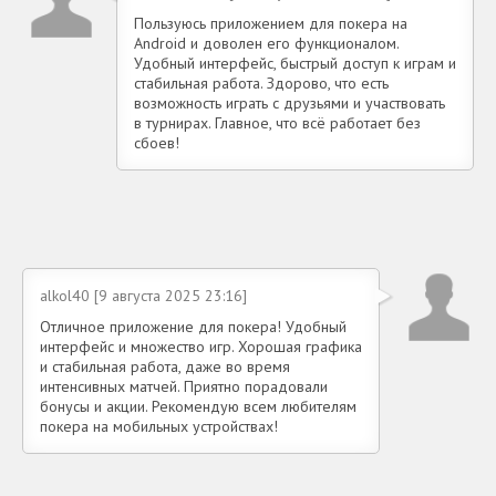
Пользуюсь приложением для покера на
Android и доволен его функционалом.
Удобный интерфейс, быстрый доступ к играм и
стабильная работа. Здорово, что есть
возможность играть с друзьями и участвовать
в турнирах. Главное, что всё работает без
сбоев!
alkol40 [9 августа 2025 23:16]
Отличное приложение для покера! Удобный
интерфейс и множество игр. Хорошая графика
и стабильная работа, даже во время
интенсивных матчей. Приятно порадовали
бонусы и акции. Рекомендую всем любителям
покера на мобильных устройствах!