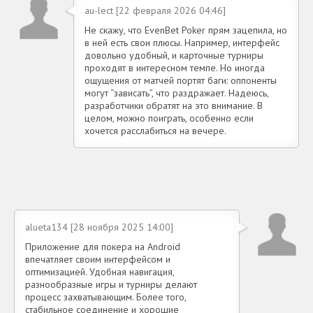
au-lect [22 февраля 2026 04:46]
Не скажу, что EvenBet Poker прям зацепила, но
в ней есть свои плюсы. Например, интерфейс
довольно удобный, и карточные турниры
проходят в интересном темпе. Но иногда
ощущения от матчей портят баги: оппоненты
могут “зависать”, что раздражает. Надеюсь,
разработчики обратят на это внимание. В
целом, можно поиграть, особенно если
хочется расслабиться на вечере.
alueta134 [28 ноября 2025 14:00]
Приложение для покера на Android
впечатляет своим интерфейсом и
оптимизацией. Удобная навигация,
разнообразные игры и турниры делают
процесс захватывающим. Более того,
стабильное соединение и хорошие