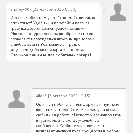
andrey-607 [22 ноября 2025 09:00]
Игра на мобильном устройстве действительно
впечатляет! Удобный интерфейс и плавная
графика делают сеансы увлекательными.
Множество турниров и разнообразие столов
позволяют наслаждаться игровым процессом
в любое время. Возможность играть с
друзьями добавляет азарта и интереса.
Отличное решение для любителей покера!
alia43 [7 октября 2025 10:15]
Отличная мобильная платформа с интуитивно
понятным интерфейсом. Быстрая установка и
стабильная работа. Множество вариантов игры
и турниров, а также дружелюбное
сообщество. Удобное управление, что
позволяет наслаждаться процессом в любое