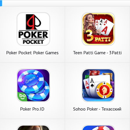
Poker Pocket Poker Games
Teen Patti Game - 3Patti
Poker
Poker Pro.ID
Sohoo Poker - Техасский
холдем