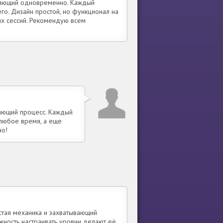
бляющий одновременно. Каждый
его. Дизайн простой, но функционал на
их сессий. Рекомендую всем
ляющий процесс. Каждый
 любое время, а еще
но!
остая механика и захватывающий
жность настраивать уровни делают её