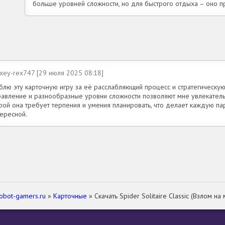
больше уровней сложности, но для быстрого отдыха – оно п
xey-rex747 [29 июля 2025 08:18]
блю эту карточную игру за её расслабляющий процесс и стратегическу
равление и разнообразные уровни сложности позволяют мне увлекатель
рой она требует терпения и умения планировать, что делает каждую па
тересной.
obot-gamers.ru
»
Карточные
» Скачать Spider Solitaire Classic (Взлом н