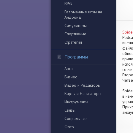
RPG
Взломанные игры на
Андроид
Симуляторы
Spider
Спортивные
Podca
Стратегии
внешн
файло
обнов
Программы
прило
испол
Авто
сосчи
Второ
Бизнес
Четве
Видео и Редакторы
Spide
Карты и Навигаторы
в изм
управ
Инструменты
Прихо
Связь
аккау
Социальные
Фото