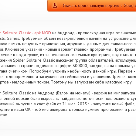
Скачать оригинальную версию с Google
 Solitaire Classic - apk MOD
на Андроид - превосходная игра от знакомог
sts, Games. Требуемый объем незакрепленной памяти на устройстве дл
юю память ненужные приложения, игрушки и данные для финального з
в. Ключевое указание - новый вариант главной программы . Требуемая в
ление в поддержке, из-за неважных системных критериев, подхватите т
жения Spider Solitaire Classic выскажет группа обладателей, использую
ьзования в стране поднялось к цифре 800000, заодно, ваша попытка у
тана счетчиком. Попробуем уяснить необычность данной игры. Первое - 
е - одновременно и заслуженным геймплеем и условиями. Третье - ко
ртое - мелодичным тоном. Поэтому мы запускаем себе классную игру.
r Solitaire Classic на Андроид (Взлом на монеты) - версия на миг запуск
ененной версии были вырезаны найденные неточности повлекшие отсутс
ляющий выпустил в свет файл от 21 июл. 2023 г. - запустите новый фай
дите в наши OK, чтоб инсталлировать только нужные приложения и раз
нтах.