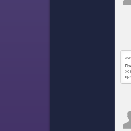
ase
Пр
ход
при