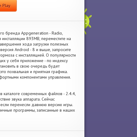
 Play
о бренда Appgeneration - Radio,
я инсталляции 893MB, переместите на
авершения хода загрузки полезных
ерсия Android - 8 и выше, запросите
ормоза с инсталляцией. О популярности
щих у себя приложение - по индексу
становить в свою очередь будет
это похвальная и приятная графика.
мфортными компонентами управления.
а в каталоге современных файлов - 2.4.4,
твие звука аппарата. Сейчас
л, если перенесли давнюю версию игры.
личные программы, записанные в наших