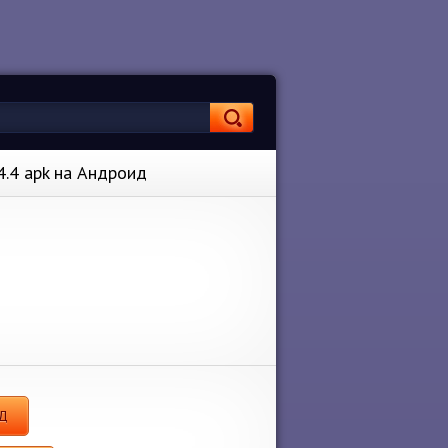
.4.4 apk на Андроид
ОД