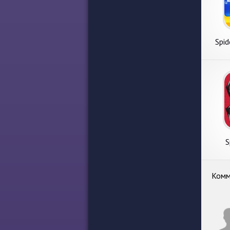
Spid
S
Комм