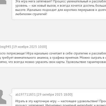
Эта игра мега затягивает! Процесс увлекательный и рассла
уровень — как новый вызов, и всегда хочется достичь больш
высоте. Идеально подходит для коротких перерывов и долг
любителям стратегий!
lnig945 [19 ноября 2025 10:00]
осто потрясающе! Игра идеально сочетает в себе стратегию и расслаб
 требует внимательного анализа, а графика приятная. Можно сыграть в
ятно, что всегда можно украсить свои карты. Удовольствие гарантирова
ali197711831 [29 октября 2025 18:00]
Играть в эту карточную игру — настоящее удовольствие! Пр
процесс затягивают. Интуитивно понятный интерфейс и возмо