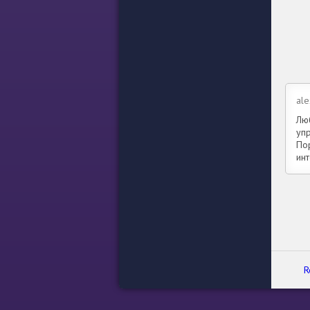
ale
Лю
уп
По
ин
R