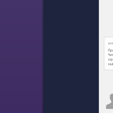
avm
Пр
Че
ст
зад