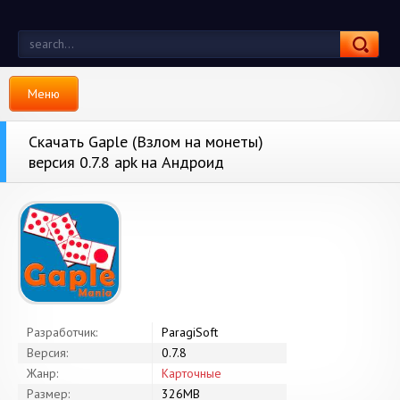
Меню
Скачать Gaple (Взлом на монеты)
версия 0.7.8 apk на Андроид
Разработчик:
ParagiSoft
Версия:
0.7.8
Жанр:
Карточные
Размер:
326MB