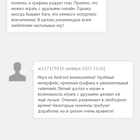
понятен, а графика радует глаз. Приятно, что
можно играть с друзьями онлайн. Однако
иногда бывают баги, что немного испортило
впечатление. В целом, рекомендую всем
любителям настольных игр!
ar2271230 [5 октября 2025 21:16]
Игра на Android великолепна! Удобный
интерфейс, приятная графика и увлекательный
геймплей. Лёгкий доступ к играм и
возможность играть с друзьями делают её
ещё лучше. Отлично развлекает в свободное
время! Некоторые моменты требуют
доработки, но в целом очень нравится!