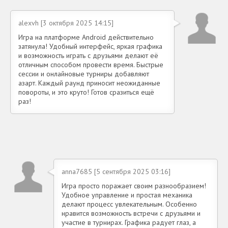
alexvh [3 октября 2025 14:15]
Игра на платформе Android действительно
затянула! Удобный интерфейс, яркая графика
и возможность играть с друзьями делают её
отличным способом провести время. Быстрые
сессии и онлайновые турниры добавляют
азарт. Каждый раунд приносит неожиданные
повороты, и это круто! Готов сразиться ещё
раз!
anna7685 [5 сентября 2025 03:16]
Игра просто поражает своим разнообразием!
Удобное управление и простая механика
делают процесс увлекательным. Особенно
нравится возможность встречи с друзьями и
участие в турнирах. Графика радует глаз, а