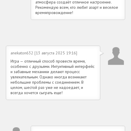
атмосфера создаёт отличное настроение.
Рекомендую всем, кто любит азарт и веселое
времяпровождение!
anekaton632 [13 августа 2025 19:16]
Игра — отличный способ провести время,
особенно с друзьями. Интуитивный интерфейс
и забавные механики делают процесс
увлекательным. Однако иногда возникают
небольшие проблемы с соединением. В
целом, шестой раз уже не надоедает, и
всегда хочется сыграть еще!