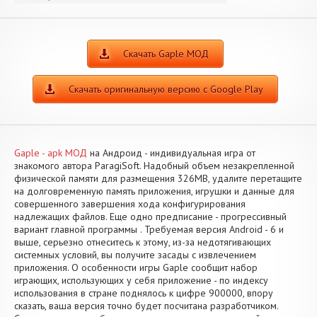
Скачать Gaple МОД
Скачать оригинальную версию с Google Play
Gaple - apk МОД
на Андроид - индивидуальная игра от
знакомого автора ParagiSoft. Надобный объем незакрепленной
физической памяти для размещения 326MB, удалите перетащите
на долговременную память приложения, игрушки и данные для
совершенного завершения хода конфигурирования
надлежащих файлов. Еще одно предписание - прогрессивный
вариант главной программы . Требуемая версия Android - 6 и
выше, серьезно отнеситесь к этому, из-за недотягивающих
системных условий, вы получите засады с извлечением
приложения. О особенности игры Gaple сообщит набор
играющих, использующих у себя приложение - по индексу
использования в стране поднялось к цифре 900000, впору
сказать, ваша версия точно будет посчитана разработчиком.