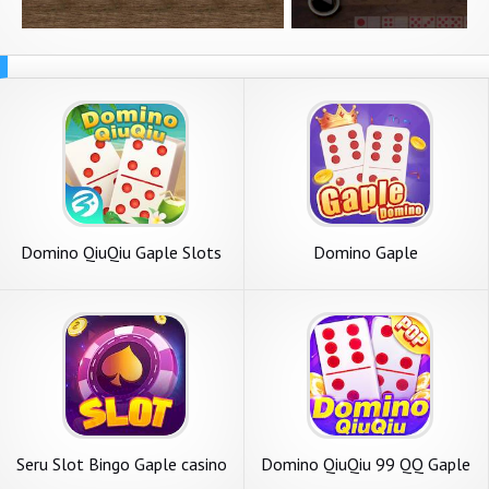
Domino QiuQiu Gaple Slots
Domino Gaple
Seru Slot Bingo Gaple casino
Domino QiuQiu 99 QQ Gaple
Slot