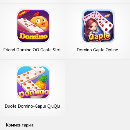
Friend Domino QQ Gaple Slot
Domino Gaple Online
Duole Domino-Gaple QiuQiu
Slot
Комментарии: