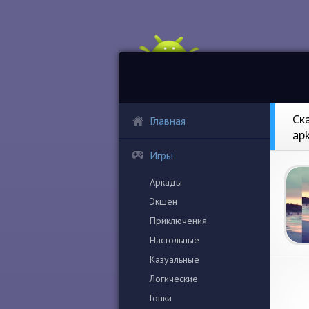
Ск
Главная
ap
Игры
Аркады
Экшен
Приключения
Настольные
Казуальные
Логические
Гонки