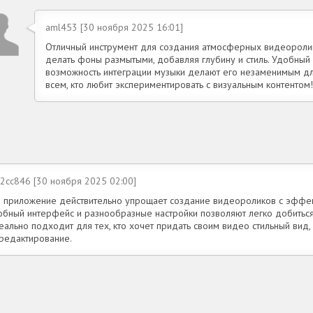
aml453 [30 ноября 2025 16:01]
Отличный инструмент для создания атмосферных видеоролико
делать фоны размытыми, добавляя глубину и стиль. Удобный
возможность интеграции музыки делают его незаменимым д
всем, кто любит экспериментировать с визуальным контентом!
22cc846 [30 ноября 2025 02:00]
о приложение действительно упрощает создание видеороликов с эффе
обный интерфейс и разнообразные настройки позволяют легко добиться 
ально подходит для тех, кто хочет придать своим видео стильный вид,
 редактирование.