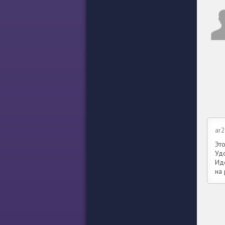
ar
Эт
Уд
Иде
на