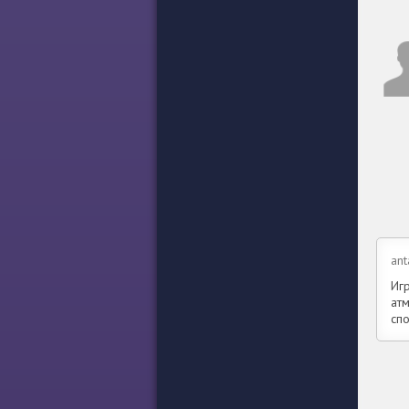
ant
Игр
ат
спо