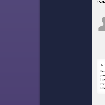
Комм
ali
Вот
раз
Ино
муз
мно