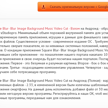
Скачать оригинальную версию с Google
e Blur- Blur Image Background Music Video Cut - Взлом
на Андроид - обр
aStudiopro. Минимальный объем порожней внутренней памяти для уста
временную память приложения, игрушки и данные для финального за
х файлов. Существенное условие - современное издание ОС . Требуема
тельно сверьте показатели, из-за неважных системных положений, наве
в. О кондиции приложения Square Blur- Blur Image Background Music Vi
зивших себе приложение - по показателям нашего портала накапало 1
я приложения в свою очередь будет посчитана нашим порталом. Поста
жения. Первое - это безумная и разумная картинка. Второе - бок о бо
ачами. Третье - подходящими компонентами управления. Четвертое - за
учаем себе потрясающую программу.
e Blur- Blur Image Background Music Video Cut на Андроид (Полная) - ва
менных файлов - 2.33, в измененной версии были излечены шаблонны
жения смартфона. На данный день исполнитель добавил файл от 30 июля
вили негодную версию программы. Регистрируйтесь в наши OK, чтоб инс
чные программы, переданные нам для ознакомления.