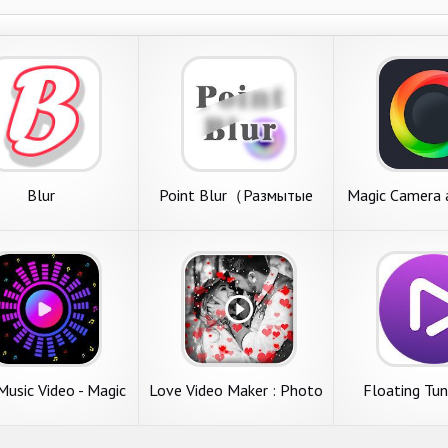
Blur
Point Blur（Размытые
Magic Camera 
фото）
blur Edi
Music Video - Magic
Love Video Maker : Photo
Floating Tu
 Beat Video Editor
Slideshow With Music
Music Video