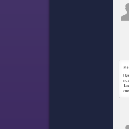
ale
Пр
по
Так
св