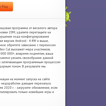
 Play
азцовая программа от веселого автора
новки 20M, удалите перетащите на
вершения хода конфигурирования
я версия Android - 4.4W и выше,
рное обритете зависание с переносом
deo Cut выскажет мера участников,
0 000 000+, вовремя подметим, ваша
раемся уяснить своеобразие данной
к и затягивающим программным процессом
дорным тоном. В результате мы
риация на момент запуска на сайте
е недоработки дающие перезапуск
 2020 г. - загрузите обновление, если
таллировать только новейшие игры и