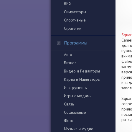
RPG
Симуляторы
Спортивные
Стратегии
Squar
Camer
Программы
долго
нужны
Авто
внима
файло
Бизнес
загру
Видео и Редакторы
верси
прило
Карты и Навигаторы
и зад
Инструменты
запол
Игры с модами
Squar
совре
Связь
прило
Социальные
поста
разли
Фото
Музыка и Аудио