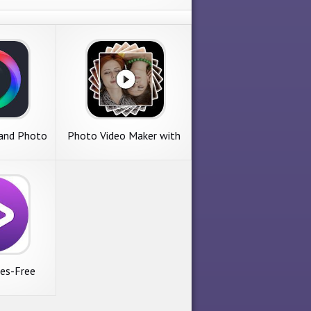
and Photo
Photo Video Maker with
tor
Music 2020-Video Maker
2020
nes-Free
 Player