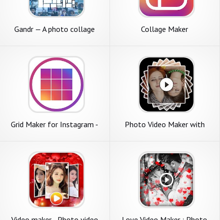
Gandr — A photo collage
Collage Maker
maker without limits
Grid Maker for Instagram -
Photo Video Maker with
PhotoSplit
Music 2020-Video Maker
2020
Video maker - Photo video
Love Video Maker : Photo