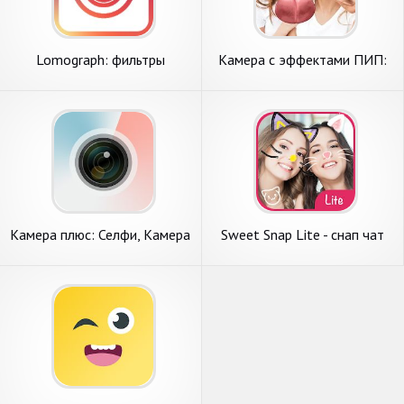
Lomograph: фильтры
Камера с эффектами ПИП:
инстаграм & камера с
маски для лица, коллаж
эффектами
Камера плюс: Селфи, Камера
Sweet Snap Lite - снап чат
с Эффектами, Фильтры
камера эффектами селфи