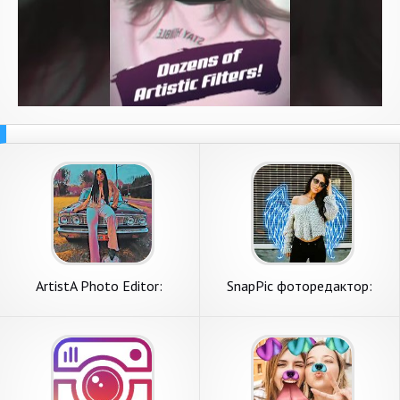
ArtistA Photo Editor:
SnapPic фоторедактор:
Мультфильм, Арт-камера
коллаж & камера с
эффектами