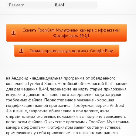
Размер:
8,4M
Скачать ToonCam Мультфильм камера с эффектами:
Фотофильтры МОД
Скачать оригинальную версию с Google Play
на Андроид - индивидуальная программа от обалденного
коллектива Lyrebird Studio. Надобный объем чистой flash памяти
для размещения 8,4M, перенесите на карту старые приложения,
игрушки и данные для конечного завершения хода загрузки
требуемых файлов. Первостепенное указание - хорошая
модификация главной программы . Требуемая версия Android -
4.4 и выше, запросите обновление в поддержке, из-за
отвратительных системных положений, вы получите зависание с
переносом файлов. О качестве программы ToonCam Мультфильм
камера с эффектами: Фотофильтры заявит состав участников,
применяющих у себя приложение - по показателям нашего