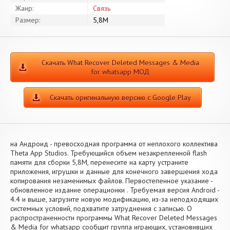
Жанр:
Связь
Размер:
5,8M
Скачать What Recover Deleted Messages & Media
for whatsapp МОД
Скачать оригинальную версию с Google Play
на Андроид - превосходная программа от неплохого коллектива
Theta App Studios. Требующийся объем незакрепленной flash
памяти для сборки 5,8M, перенесите на карту устраните
приложения, игрушки и данные для конечного завершения хода
копирования незаменимых файлов. Первостепенное указание -
обновленное издание операционки . Требуемая версия Android -
4.4 и выше, загрузите новую модификацию, из-за неподходящих
системных условий, подхватите затруднения с записью. О
распространенности программы What Recover Deleted Messages
& Media for whatsapp сообщит группа играющих, установивших