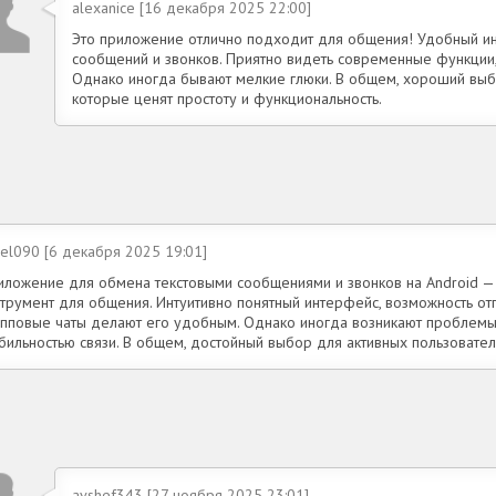
alexanice [16 декабря 2025 22:00]
Это приложение отлично подходит для общения! Удобный ин
сообщений и звонков. Приятно видеть современные функции,
Однако иногда бывают мелкие глюки. В общем, хороший выбо
которые ценят простоту и функциональность.
sel090 [6 декабря 2025 19:01]
иложение для обмена текстовыми сообщениями и звонков на Android —
струмент для общения. Интуитивно понятный интерфейс, возможность от
упповые чаты делают его удобным. Однако иногда возникают проблем
абильностью связи. В общем, достойный выбор для активных пользовател
avshef343 [27 ноября 2025 23:01]