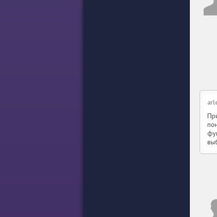
arl
Пр
по
фу
выб