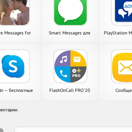
e Messages for
Smart Messages для
PlayStation M
riend ♥ Flirty Love
SMS, MMS и RCS
Как дела у
Letters
Друзе
йп — бесплатные
FlashOnCall PRO`20
Сообще
венные сообщения
(Вспышка на звонки и
и видеозв
приложения
ентарии: