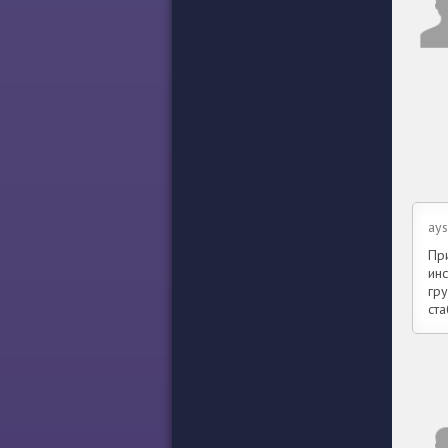
ay
Пр
ин
гр
ст