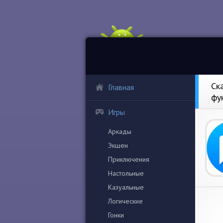
Ск
Главная
фу
Игры
Аркады
Экшен
Приключения
Настольные
Казуальные
Логические
Гонки