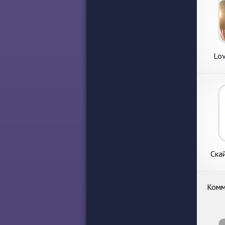
Lov
Girlf
Ска
мгно
Комм