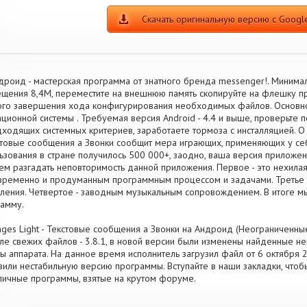
Скачать оригинальную версию с Google
дроид - мастерская программа от знатного бренда messenger!. Минимал
щения 8,4M, переместите на внешнюю память скопируйте на флешку п
го завершения хода конфигурирования необходимых файлов. Основно
ционной системы . Требуемая версия Android - 4.4 и выше, проверьте п
ходящих системных критериев, заработаете тормоза с инсталляцией. О
стовые сообщения a Звонки сообщит мера играющих, применяющих у се
ьзования в стране получилось 500 000+, заодно, ваша версия приложен
ем разгадать неповторимость данной приложения. Первое - это нехилая 
ременно и продуманным программным процессом и задачами. Третье
ления. Четвертое - заводным музыкальным сопровождением. В итоге м
амму.
ges Light - Текстовые сообщения a Звонки на Андроид (Неограниченные
ле свежих файлов - 3.8.1, в новой версии были изменены найденные н
ы аппарата. На данное время исполнитель загрузил файл от 6 октября 20
вили нестабильную версию программы. Вступайте в наши закладки, что
личные программы, взятые на крутом форуме.