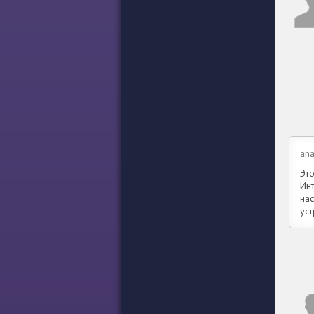
ana
Эт
Инт
на
ус