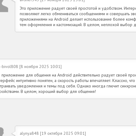
Это приложение радует своей простотой и удобством. Интер
позволяют легко обмениваться сообщениями и совершать зв
приложениями на Android делает использование более комф
тем оформления и кастомизаций. В целом, неплохой выбор 
-bivol808 [8 ноября 2025 10:01]
о приложение для общения на Android действительно радует своей прос
ерфейс интуитивно понятен, а скорость работы впечатляет. Классно, что
страивать уведомления и темы под себя. Однако иногда глючит синхрон
тройствами. В целом, хороший выбор для общения!
alynya848 [19 октября 2025 09:01]