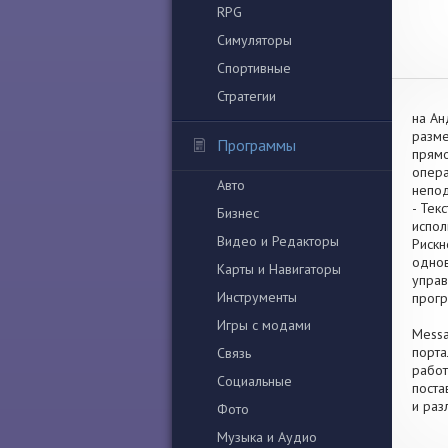
RPG
Симуляторы
Спортивные
Стратегии
на Ан
разме
Программы
прямо
опера
Авто
непод
- Тек
Бизнес
испол
Видео и Редакторы
Рискн
однов
Карты и Навигаторы
управ
Инструменты
прогр
Игры с модами
Messa
порта
Связь
работ
Социальные
поста
и раз
Фото
Музыка и Аудио