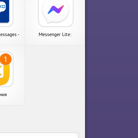
essages -
Messenger Lite:
 ваших
бесплатные звонки и
й?
сообщения
ния