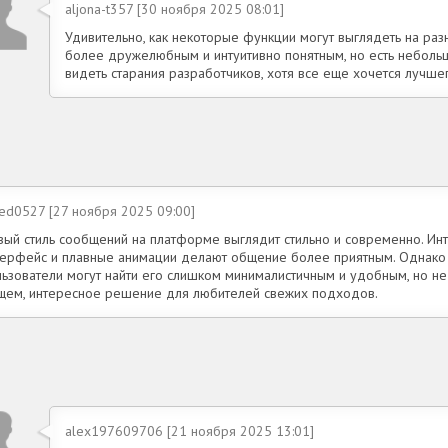
aljona-t357 [30 ноября 2025 08:01]
Удивительно, как некоторые функции могут выглядеть на ра
более дружелюбным и интуитивно понятным, но есть небольш
видеть старания разработчиков, хотя все еще хочется лучшег
ied0527 [27 ноября 2025 09:00]
вый стиль сообщений на платформе выглядит стильно и современно. Ин
терфейс и плавные анимации делают общение более приятным. Однако
льзователи могут найти его слишком минималистичным и удобным, но не
щем, интересное решение для любителей свежих подходов.
alex197609706 [21 ноября 2025 13:01]