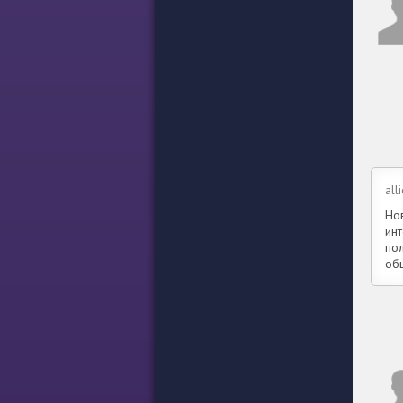
all
Но
ин
по
об