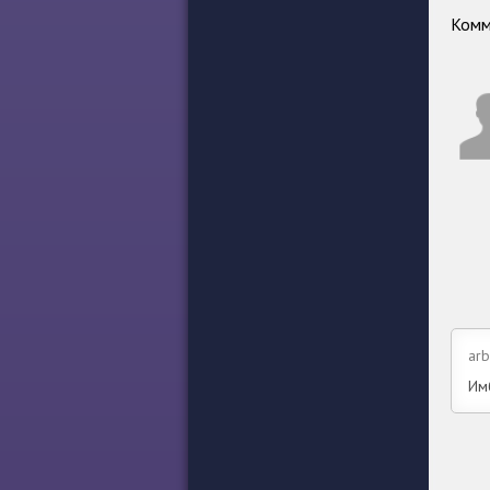
Комм
arb
Имб