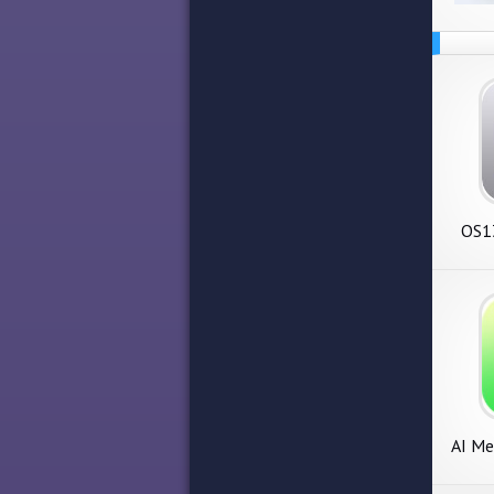
OS13
OS13
AI Me
M