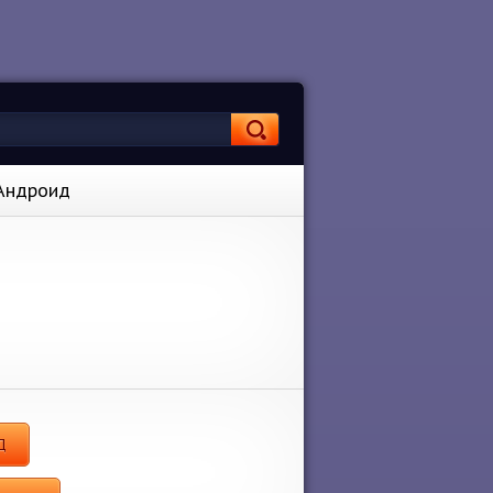
 Андроид
Д