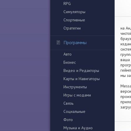
RPG
Симуляторы
Спортивные
Стратегии
на Ан
чисто
брауз
Программы
издан
систе
Авто
групп
ваша 
Бизнес
прогр
геймп
Видео и Редакторы
мы за
Карты и Навигаторы
Messa
Инструменты
верси
Игры с модами
произ
прило
Связь
загру
Социальные
Фото
Музыка и Аудио