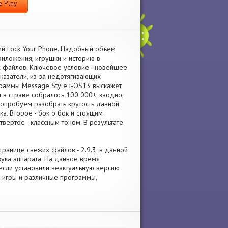
 Play
й Lock Your Phone. Надобный объем
риложения, игрушки и историю в
 файлов. Ключевое условие - новейшее
оказатели, из-за недотягивающих
граммы Message Style i-OS13 выскажет
 в стране собралось 100 000+, заодно,
Попробуем разобрать крутость данной
а. Второе - бок о бок и стоящим
вертое - классным тоном. В результате
транице свежих файлов - 2.9.3, в данной
ука аппарата. На данное время
если установили неактуальную версию
е игры и различные программы,