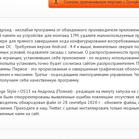
Скачать оригинальную версию с Google
дроид - неслабая программа от обалденного производителя приложени
й памяти на устройстве для монтажа 17M, удалите малоиспользуемые п
ере для прямого завершения хода конфигурирования востребованных
ие ОС . Требуемая версия Android - 4.4 и выше, внимательно сверьте п
мных условий, подхватите засады с записью. О распространенности про
а играющих, установивших себе приложение - по индексу использования
попытка установить точно будет сосчитана сайтом распространителем. 
аммы. Первое - это прорисованная и завершенная графическая оболочк
леем и миссиями. Третье - подходящими пиктограммами управления. Чет
получаем себе качественную программу.
ge Style i-OS13 на Андроид (Полная) - редакция на минуту запуска на с
и были откорректированы выявленные ошибки повлекшие отсутствие зв
водитель обнародовал файл от 28 сентября 2020 г. - обновите файлы, 
жения. Приходите в наш Twitter, с целью инсталлировать только модны
женные нами на сайт.