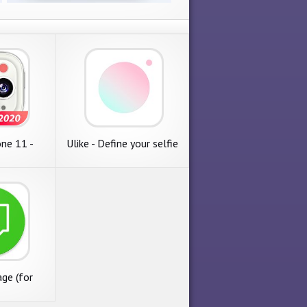
ne 11 -
Ulike - Define your selfie
OS13
in trendy style
ge (for
pp)