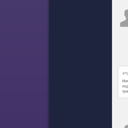
art
Ин
пор
тр