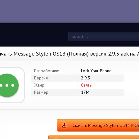
ачать Message Style i-OS13 (Полная) версия 2.9.3 apk на
Разработчик:
Lock Your Phone
Версия:
2.9.3
Жанр:
Связь
Размер:
17M
Скачать Message Style i-OS13 МО