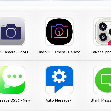
 Camera - Cool i
One S10 Camera - Galaxy
Камера ipho
 camera, effect,
S10 camera style
Камера 
selfie
ssage OS13 - New
Auto Message -
Blank Messa
essage 2020
автоотправка и
WhatsA
автоответ на смс