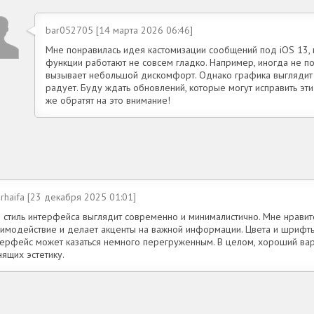
bar052705 [14 марта 2026 06:46]
Мне понравилась идея кастомизации сообщений под iOS 13,
функции работают не совсем гладко. Например, иногда не пол
вызывает небольшой дискомфорт. Однако графика выглядит
радует. Буду ждать обновлений, которые могут исправить эт
же обратят на это внимание!
rhaifa [23 декабря 2025 01:01]
о стиль интерфейса выглядит современно и минималистично. Мне нравитс
аимодействие и делает акценты на важной информации. Цвета и шрифты
терфейс может казаться немного перегруженным. В целом, хороший вар
ящих эстетику.