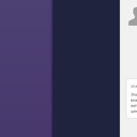
ana
Эт
вз
ин
цен