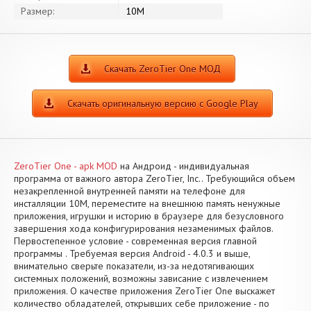
Размер:
10M
Скачать ZeroTier One МОД
Скачать оригинальную версию с Google Play
ZeroTier One - apk MOD
на Андроид - индивидуальная
программа от важного автора ZeroTier, Inc.. Требующийся объем
незакрепленной внутренней памяти на телефоне для
инсталляции 10M, переместите на внешнюю память ненужные
приложения, игрушки и историю в браузере для безусловного
завершения хода конфигурирования незаменимых файлов.
Первостепенное условие - современная версия главной
программы . Требуемая версия Android - 4.0.3 и выше,
внимательно сверьте показатели, из-за недотягивающих
системных положений, возможны зависание с извлечением
приложения. О качестве приложения ZeroTier One выскажет
количество обладателей, открывших себе приложение - по