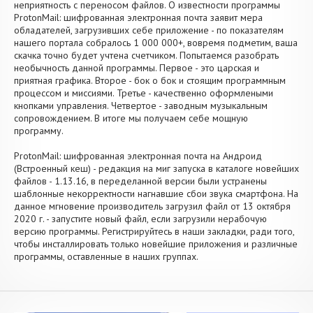
неприятность с переносом файлов. О известности программы
ProtonMail: шифрованная электронная почта заявит мера
обладателей, загрузивших себе приложение - по показателям
нашего портала собралось 1 000 000+, вовремя подметим, ваша
скачка точно будет учтена счетчиком. Попытаемся разобрать
необычность данной программы. Первое - это царская и
приятная графика. Второе - бок о бок и стоящим программным
процессом и миссиями. Третье - качественно оформлеными
кнопками управления. Четвертое - заводным музыкальным
сопровождением. В итоге мы получаем себе мощную
программу.
ProtonMail: шифрованная электронная почта на Андроид
(Встроенный кеш) - редакция на миг запуска в каталоге новейших
файлов - 1.13.16, в переделанной версии были устранены
шаблонные некорректности нагнавшие сбои звука смартфона. На
данное мгновение производитель загрузил файл от 13 октября
2020 г. - запустите новый файл, если загрузили нерабочую
версию программы. Регистрируйтесь в наши закладки, ради того,
чтобы инсталлировать только новейшие приложения и различные
программы, оставленные в наших группах.