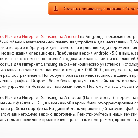
Скачать оригинальную версию с Google
ck Plus для Интернет Samsung на Android
на Андроид - некислая прогр
ный объем незакрепленной памяти на устройстве для инсталляции 2,8
ки и историю в браузере для прямого завершения хода перемещения 
 модификация операционки . Требуемая версия Android - 5.0 и выше, 
тительных системных положений, подхватите зависание с инсталляцией.
ck Plus для Интернет Samsung выскажет количество участников, исполь
ьзования в стране перешагнуло отметку в 5 000 000+, впору сказать, в
м распространителем. Попробуем разгадать неповторимость данной при
ченная графика. Второе - бок о бок и продуманным геймплеем и задач
ами управления. Четвертое - классным тоном. Поэтому мы заслужваем
ck Plus для Интернет Samsung на Андроид (Полный доступ) - версия на 
менных файлов - 1.2.1, в измененной версии были откорректированы 
ности работы смартфона. На данный день управляющий загрузил файл о
загрузили негодную версию программы. Регистрируйтесь в наши тематич
ать только последние приложения и различные программы, проверенн