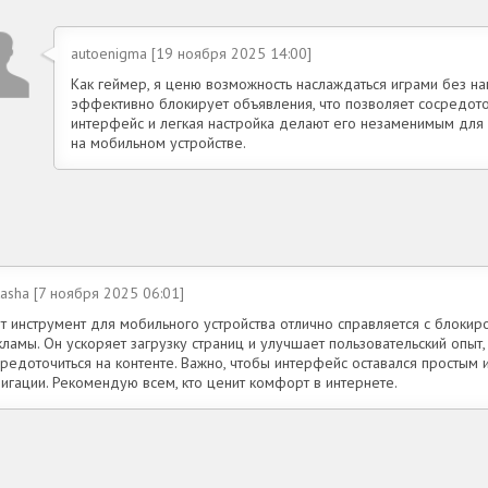
autoenigma [19 ноября 2025 14:00]
Как геймер, я ценю возможность наслаждаться играми без на
эффективно блокирует объявления, что позволяет сосредото
интерфейс и легкая настройка делают его незаменимым дл
на мобильном устройстве.
kasha [7 ноября 2025 06:01]
т инструмент для мобильного устройства отлично справляется с блокир
ламы. Он ускоряет загрузку страниц и улучшает пользовательский опыт,
средоточиться на контенте. Важно, чтобы интерфейс оставался простым
игации. Рекомендую всем, кто ценит комфорт в интернете.