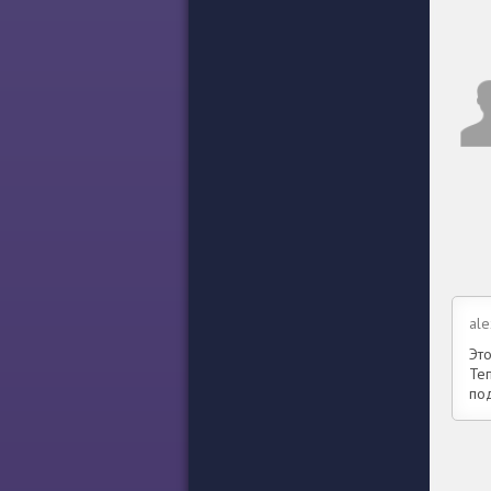
ale
Эт
Те
под