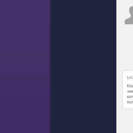
b4
Кла
эле
кот
по