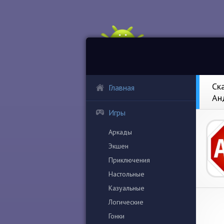
Ск
Главная
Ан
Игры
Аркады
Экшен
Приключения
Настольные
Казуальные
Логические
Гонки