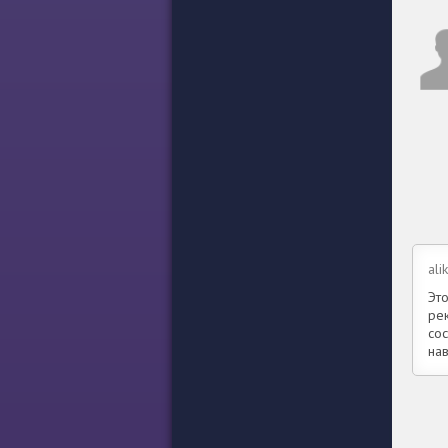
ali
Это
рек
со
нав