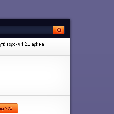
) версия 1.2.1 apk на
sung МОД