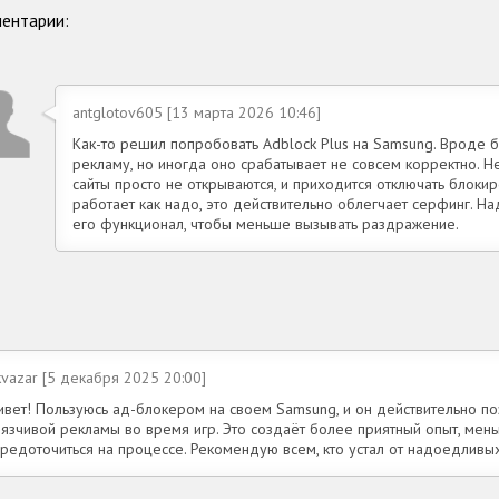
ентарии:
antglotov605 [13 марта 2026 10:46]
Как-то решил попробовать Adblock Plus на Samsung. Вроде
рекламу, но иногда оно срабатывает не совсем корректно. Не
сайты просто не открываются, и приходится отключать блокир
работает как надо, это действительно облегчает серфинг. Н
его функционал, чтобы меньше вызывать раздражение.
vazar [5 декабря 2025 20:00]
ивет! Пользуюсь ад-блокером на своем Samsung, и он действительно по
вязчивой рекламы во время игр. Это создаёт более приятный опыт, мен
средоточиться на процессе. Рекомендую всем, кто устал от надоедливы