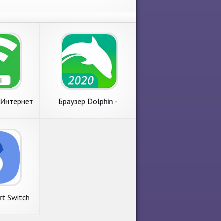
Интернет
Браузер Dolphin -
Wi-Fi и
AdBlock, Быстро и
 Po
прайвеси
t Switch
e