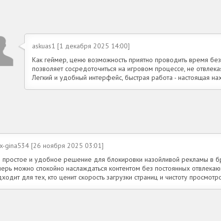
askuas1 [1 декабря 2025 14:00]
Как геймер, ценю возможность приятно проводить время бе
позволяет сосредоточиться на игровом процессе, не отвлека
Легкий и удобный интерфейс, быстрая работа - настоящая н
x-gina534 [26 ноября 2025 03:01]
о простое и удобное решение для блокировки назойливой рекламы в б
перь можно спокойно наслаждаться контентом без постоянных отвлека
ходит для тех, кто ценит скорость загрузки страниц и чистоту просмот