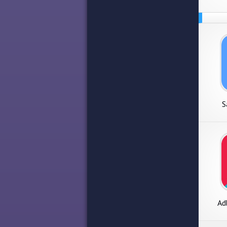
S
Ad
блоки