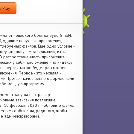
 Play
амма от неплохого бренда eyeo GmbH.
M, удалите ненужные приложения,
требуемых файлов. Еще одно условие -
загрузите новую модификацию, из-за
 О распространенности приложения
зующих у себя приложение - по индексу
аша версия так же будет рассмотрена
ложения. Первое - это нехилая и
ами. Третье - качественно оформлеными
 себе мощную программу.
момент запуска на странице
основные зависания повлекшие
т 10 февраля 2020 г. - обновите файлы,
еские сообщества, ради того, чтобы
ые администраторами.