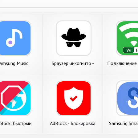
amsung Music
Браузер инкогнито -
Подключение 
частный браузер с
Бесплатный 
AdBlock!
Hotspot
block: быстрый
AdBlock - Блокировка
Samsung Smar
браузер с
рекламы из всех
Mobil
рованием рекламы.
браузеров