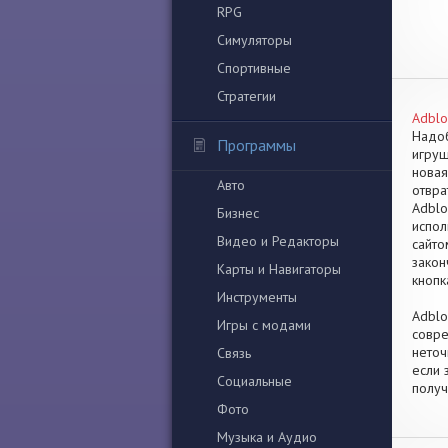
RPG
Симуляторы
Спортивные
Стратегии
Adblo
Надоб
Программы
игруш
новая
Авто
отвра
Adblo
Бизнес
испол
Видео и Редакторы
сайто
закон
Карты и Навигаторы
кнопк
Инструменты
Adblo
Игры с модами
совре
неточ
Связь
если 
Социальные
получ
Фото
Музыка и Аудио