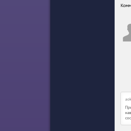
Комм
aok
Пр
на
со