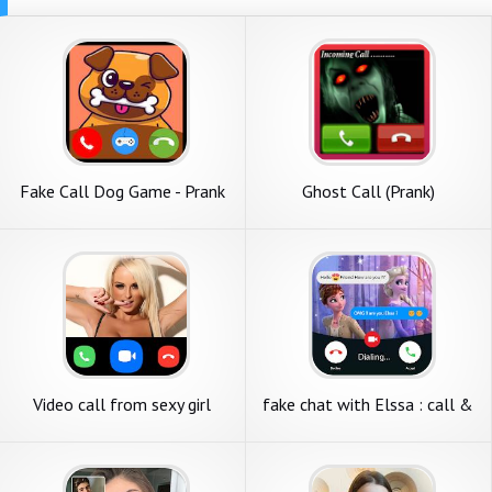
Fake Call Dog Game - Prank
Ghost Call (Prank)
Cal
Video call from sexy girl
fake chat with Elssa : call &
(prank)
video - prank