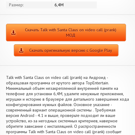
Размер:
6,4M
Скачать Talk with Santa Claus on video call (prank)
МОД
Скачать оригинальную версию с Google Play
Talk with Santa Claus on video call (prank) на Андроид -
образцовая программа от крутого автора TopEntertain.
Минимальный объем незакрепленной внутренней памяти на
телефоне для установки 6,4M, удалите ненужные приложения,
игрушки и историю в браузере для детального завершения хода
конфигурирования нужных файлов. Основное указание -
современный вариант операционной системы . Требуемая
версия Android - 4.1 и выше, проверьте подходит ли ваше
устройство, из-за негодных системных критериев, наверное
обритете зависание с инсталляцией. О распространенности
программы Talk with Santa Claus on video call (prank) сообщит