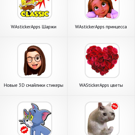
WAstickerApps Шаржи
WAstickerApps принцесса
классический Наклейки
мультипликация Наклейки
Мемы
Новые 3D смайлики стикеры
WAStickerApps цветы
- WAStickerApps Emojis
наклейки