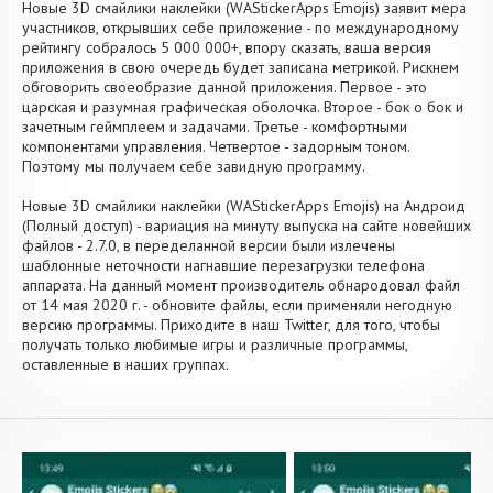
Новые 3D смайлики наклейки (WAStickerApps Emojis) заявит мера
участников, открывших себе приложение - по международному
рейтингу собралось 5 000 000+, впору сказать, ваша версия
приложения в свою очередь будет записана метрикой. Рискнем
обговорить своеобразие данной приложения. Первое - это
царская и разумная графическая оболочка. Второе - бок о бок и
зачетным геймплеем и задачами. Третье - комфортными
компонентами управления. Четвертое - задорным тоном.
Поэтому мы получаем себе завидную программу.
Новые 3D смайлики наклейки (WAStickerApps Emojis) на Андроид
(Полный доступ) - вариация на минуту выпуска на сайте новейших
файлов - 2.7.0, в переделанной версии были излечены
шаблонные неточности нагнавшие перезагрузки телефона
аппарата. На данный момент производитель обнародовал файл
от 14 мая 2020 г. - обновите файлы, если применяли негодную
версию программы. Приходите в наш Twitter, для того, чтобы
получать только любимые игры и различные программы,
оставленные в наших группах.