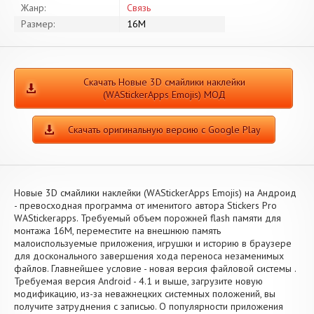
Жанр:
Связь
Размер:
16M
Скачать Новые 3D смайлики наклейки
(WAStickerApps Emojis) МОД
Скачать оригинальную версию с Google Play
Новые 3D смайлики наклейки (WAStickerApps Emojis) на Андроид
- превосходная программа от именитого автора Stickers Pro
WAStickerapps. Требуемый объем порожней flash памяти для
монтажа 16M, переместите на внешнюю память
малоиспользуемые приложения, игрушки и историю в браузере
для досконального завершения хода переноса незаменимых
файлов. Главнейшее условие - новая версия файловой системы .
Требуемая версия Android - 4.1 и выше, загрузите новую
модификацию, из-за неважнецких системных положений, вы
получите затруднения с записью. О популярности приложения