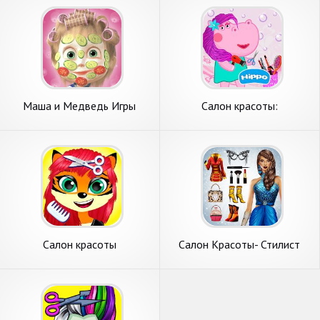
Маша и Медведь Игры
Салон красоты:
Парикмахерская и Салон
Парикмахерская для
Красоты
девочек
Салон красоты
Салон Красоты- Стилист
Мода и Стиль Показ Мод
2019