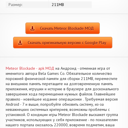
Размер:
211MB
Скачать Meteor Blockade МОД
Скачать оригинальную версию с Google Play
Meteor Blockade - apk МОД
на Андроид - отменная игра от
именитого автора Bela Games Co. Обязательное количество
порожней физической памяти для сборки 211MB, переместите
на внешнюю память перетащите на долговременную память
приложения, игрушки и историю в браузере для досконального
завершения хода перемещения нужных файлов. Главнейшее
правило - новейшее издание операционки . Требуемая версия
Android - 7 и выше, попробуйте обновить систему, из-за
неважнецких системных критериев, возможны проблемы с
установкой. О кондиции игры Meteor Blockade выскажет группа
участников, использующих у себя приложение - по показателям
нашего портала окозалось 220000, вовремя подметим, ваша