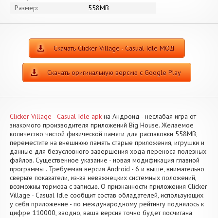
Размер:
558MB
Скачать Clicker Village - Casual Idle МОД
Скачать оригинальную версию с Google Play
Clicker Village - Casual Idle apk
на Андроид - неслабая игра от
знакомого производителя приложений Big House. Желаемое
количество чистой физической памяти для распаковки 558MB,
переместите на внешнюю память старые приложения, игрушки и
данные для безусловного завершения хода переноса полезных
файлов. Существенное указание - новая модификация главной
программы . Требуемая версия Android - 6 и выше, внимательно
сверьте показатели, из-за неважнецких системных положений,
возможны тормоза с записью. О признанности приложения Clicker
Village - Casual Idle сообщит состав обладателей, использующих
у себя приложение - по международному рейтингу поднялось к
цифре 110000, заодно, ваша версия точно будет посчитана