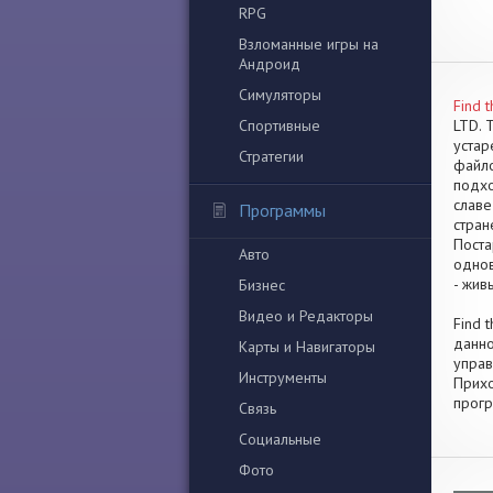
RPG
Взломанные игры на
Андроид
Симуляторы
Find t
Спортивные
LTD. 
устар
Стратегии
файло
подхо
славе
Программы
стран
Поста
Авто
однов
- жив
Бизнес
Видео и Редакторы
Find 
данно
Карты и Навигаторы
управ
Инструменты
Прихо
прогр
Связь
Социальные
Фото