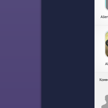
Alie
A
Комм