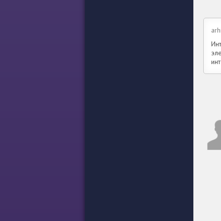
arh
Инт
эл
ин