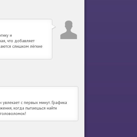
гику и
ная, что добавляет
чаются слишком лёгкие
н увлекает с первых минут. Графика
яжения, когда пытаешься найти
 головоломок!