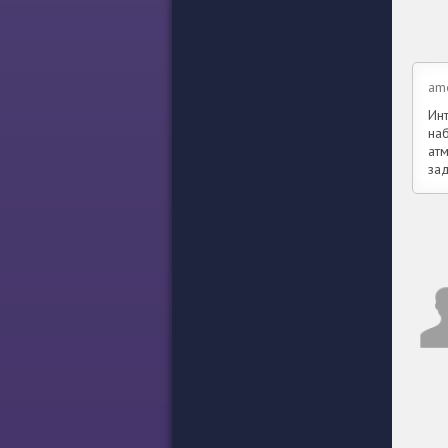
am
Инт
наб
ат
зад