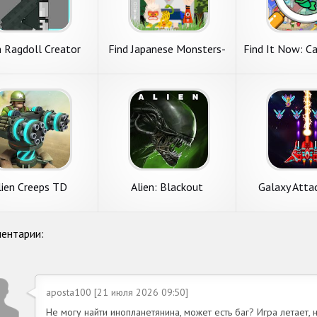
n Ragdoll Creator
Find Japanese Monsters-
Find It Now: C
Yokai-
All?
lien Creeps TD
Alien: Blackout
Galaxy Attac
Shoot
ентарии:
aposta100 [21 июля 2026 09:50]
Не могу найти инопланетянина, может есть баг? Игра летает, н