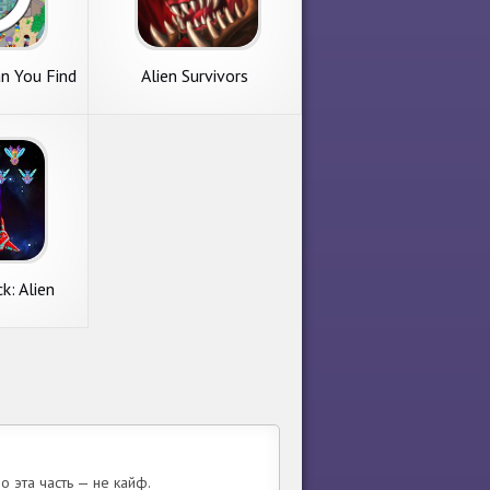
an You Find
Alien Survivors
k: Alien
er
о эта часть — не кайф.