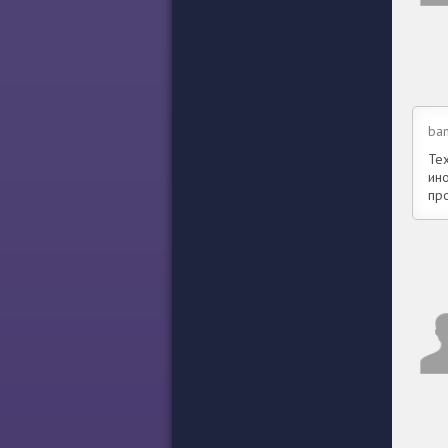
ba
Тех
ин
пр