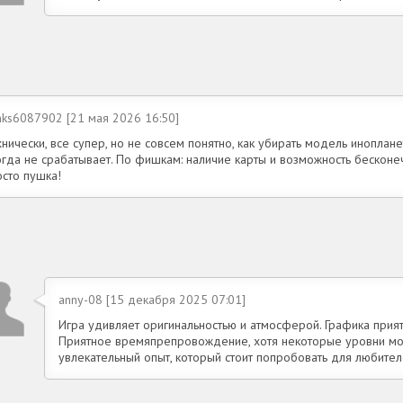
nks6087902 [21 мая 2026 16:50]
нически, все супер, но не совсем понятно, как убирать модель иноплан
огда не срабатывает. По фишкам: наличие карты и возможность бесконе
осто пушка!
anny-08 [15 декабря 2025 07:01]
Игра удивляет оригинальностью и атмосферой. Графика приятн
Приятное времяпрепровождение, хотя некоторые уровни мог
увлекательный опыт, который стоит попробовать для любите