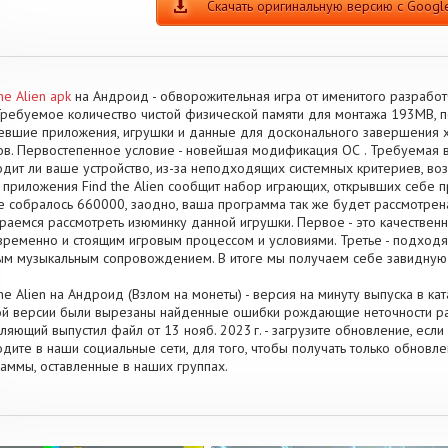
Скачать оригинальную версию с Google
he Alien apk
на Андроид - обворожительная игра от именитого разраб
Требуемое количество чистой физической памяти для монтажа 193MB, 
евшие приложения, игрушки и данные для досконального завершения
в. Первостепенное условие - новейшая модификация ОС . Требуемая ве
дит ли ваше устройство, из-за неподходящих системных критериев, во
 приложения Find the Alien сообщит набор играющих, открывших себе п
е собралось 660000, заодно, ваша программа так же будет рассмотрен
раемся рассмотреть изюминку данной игрушки. Первое - это качественна
ременно и стоящим игровым процессом и условиями. Третье - подход
ым музыкальным сопровождением. В итоге мы получаем себе завидную
the Alien на Андроид (Взлом на монеты) - версия на минуту выпуска в ка
й версии были вырезаны найденные ошибки рождающие неточности ра
ляющий выпустил файл от 13 нояб. 2023 г. - загрузите обновление, если
дите в наши социальные сети, для того, чтобы получать только обнов
аммы, оставленные в наших группах.