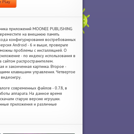
 Play
отчика приложений MOONEE PUBLISHING
переместите на внешнюю память
 хода конфигурирования востребованных
рсия Android - 6 и выше, проверьте
зможны проблемы с инсталляцией. О
риложение - по индексу использования в
а сайтом распространителем.
я и законченная картинка. Второе -
ящими клавишами управления. Четвертое
 видеоигру.
талоге современных файлов - 0.7.8, в
боты аппарата. На данное время
 скачали старую версию игрушки.
ленные приложения и различные