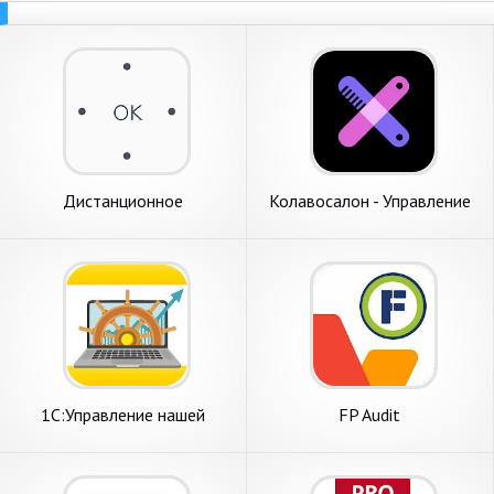
Дистанционное
Колавосалон - Управление
управление：ZaZa Remote
салоном красоты
1С:Управление нашей
FP Audit
фирмой мобильное