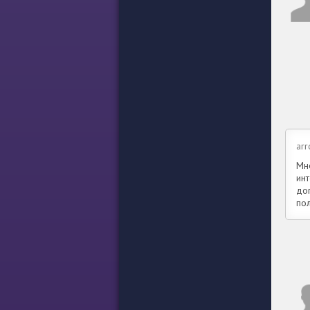
arr
Мн
ин
доп
пол