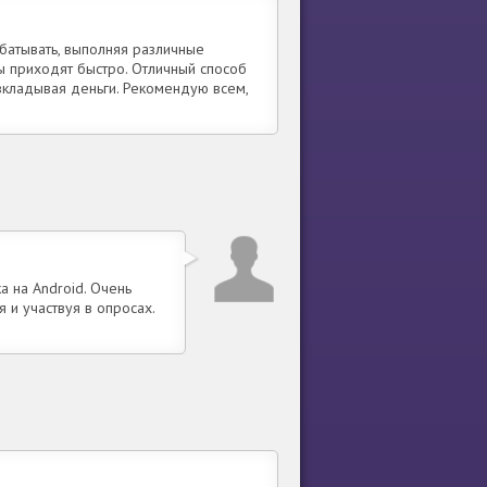
батывать, выполняя различные
ы приходят быстро. Отличный способ
вкладывая деньги. Рекомендую всем,
а на Android. Очень
 и участвуя в опросах.