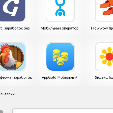
ус: заработок без
Мобильный оператор
Flowwow пр
вложений
для Android
заказы без 
ферма: заработок
AppGold Мобильный
Яндекс.То
 на телефон и киви
заработок
мобильный з
ентарии: