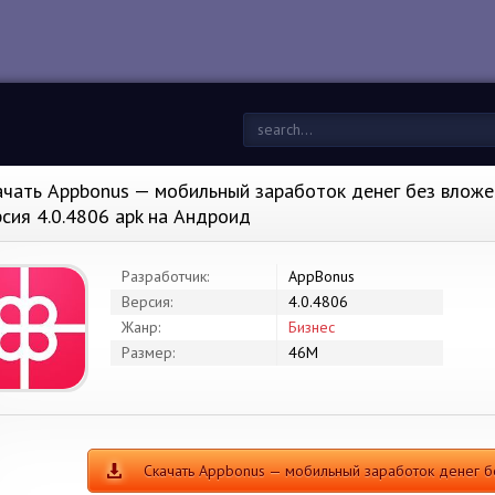
ачать Appbonus — мобильный заработок денег без вложе
рсия 4.0.4806 apk на Андроид
Разработчик:
AppBonus
Версия:
4.0.4806
Жанр:
Бизнес
Размер:
46M
Скачать Appbonus — мобильный заработок денег 