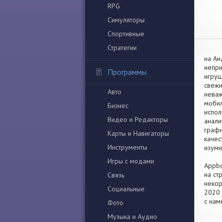
RPG
Симуляторы
Спортивные
Стратегии
на Ан
непри
Программы
игруш
свежи
Авто
неваж
мобил
Бизнес
испол
Видео и Редакторы
анали
графи
Карты и Навигаторы
качес
Инструменты
изуми
Игры с модами
Appbo
на ст
Связь
некор
Социальные
2020 
с нам
Фото
Музыка и Аудио