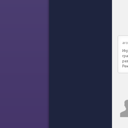
aro
Иг
гр
ра
Ре