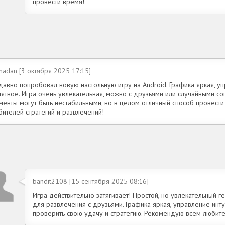
провести время!
hadan [3 октября 2025 17:15]
давно попробовал новую настольную игру на Android. Графика яркая, у
нятное. Игра очень увлекательная, можно с друзьями или случайными с
менты могут быть нестабильными, но в целом отличный способ провест
бителей стратегий и развлечений!
bandit2108 [15 сентября 2025 08:16]
Игра действительно затягивает! Простой, но увлекательный 
для развлечения с друзьями. Графика яркая, управление инт
проверить свою удачу и стратегию. Рекомендую всем любите