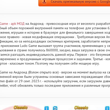
Скачать оригинальную версию с Google
Game - apk МОД
на Андроид - превосходная игра от веселого разработ
ный объем порожней внутренней памяти на телефоне для установки 6
жения, игрушки и историю в браузере для финального завершения хо
ное правило - новая модификация операционки . Требуемая версия Andr
икацию, из-за неподходящих системных критериев, заработаете непри
 приложения Ludo Game выскажет группа участников, применяющих у се
ьзования в стране получилось 860000, заодно, ваша загрузка в свою о
аемся разгадать индивидуальность данной игры. Первое - это безумна
овременно и продуманным игровым процессом и задачами. Третье - к
ртое - классным тоном. Поэтому мы получаем себе мощную игру.
Game на Андроид (Взлом открыто все) - версия на момент выпуска на са
ненной версии были устранены основные зависания пораждающие сбои
тил файл от 29 сент. 2023 г. - используйте загрузчик, если загрузили д
witter, чтоб обновлять только последние приложения и различные про