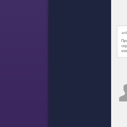
ani
Пр
со
от