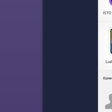
ISTO
Lud
Комм