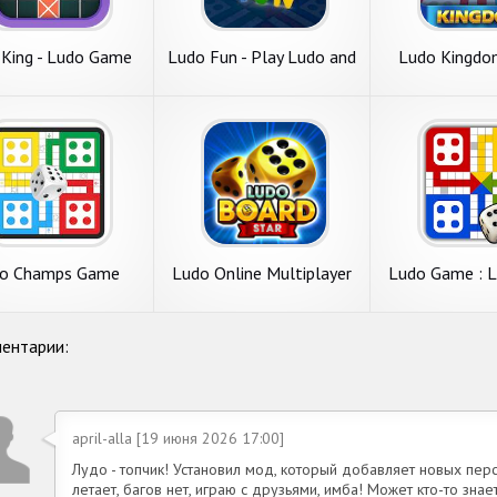
 King - Ludo Game
Ludo Fun - Play Ludo and
Ludo Kingdo
Win
Board G
o Champs Game
Ludo Online Multiplayer
Ludo Game : 
Game
Star G
ентарии:
april-alla [19 июня 2026 17:00]
Лудо - топчик! Установил мод, который добавляет новых пе
летает, багов нет, играю с друзьями, имба! Может кто-то знает