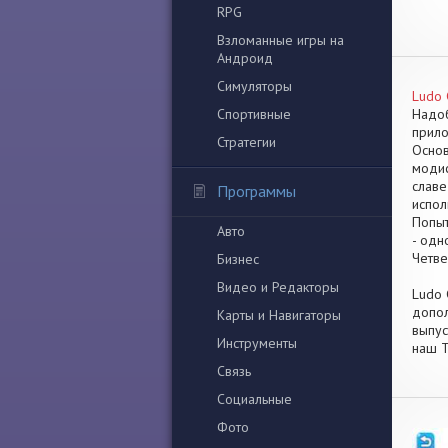
RPG
Взломанные игры на
Андроид
Симуляторы
Ludo 
Спортивные
Надоб
прило
Стратегии
Основ
модиф
славе
Программы
испол
Попыт
Авто
- одн
Четве
Бизнес
Видео и Редакторы
Ludo 
допол
Карты и Навигаторы
выпус
Инструменты
наш T
Связь
Социальные
Фото