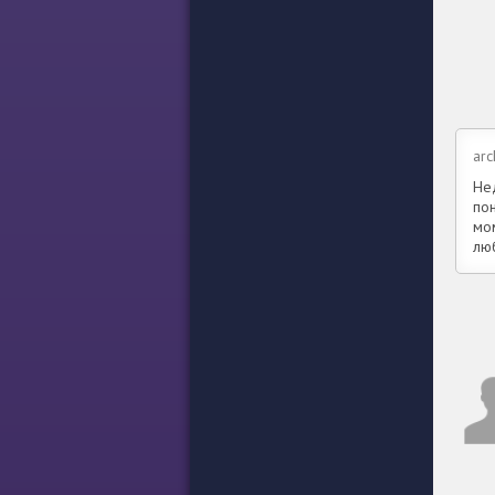
arc
Не
по
мо
лю