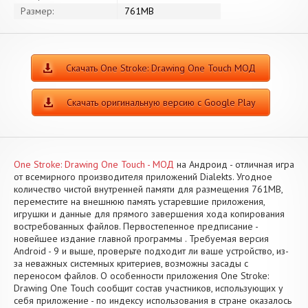
Размер:
761MB
Скачать One Stroke: Drawing One Touch МОД
Скачать оригинальную версию с Google Play
One Stroke: Drawing One Touch - МОД
на Андроид - отличная игра
от всемирного производителя приложений Dialekts. Угодное
количество чистой внутренней памяти для размещения 761MB,
переместите на внешнюю память устаревшие приложения,
игрушки и данные для прямого завершения хода копирования
востребованных файлов. Первостепенное предписание -
новейшее издание главной программы . Требуемая версия
Android - 9 и выше, проверьте подходит ли ваше устройство, из-
за неважных системных критериев, возможны засады с
переносом файлов. О особенности приложения One Stroke:
Drawing One Touch сообщит состав участников, использующих у
себя приложение - по индексу использования в стране оказалось