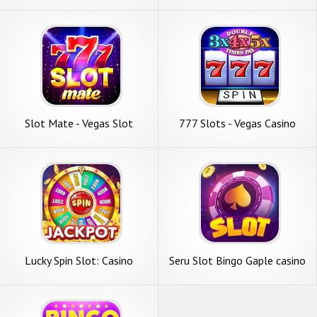
Slot Mate - Vegas Slot
777 Slots - Vegas Casino
Casino
Slot!
Lucky Spin Slot: Casino
Seru Slot Bingo Gaple casino
Games