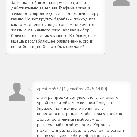
Залип на этой игре на пару часов, и она
действительно зацепила. Графика яркая, а
звуковое сопровождение создаёт атмосферу
казино. Но вот крутить барабаны приходится
как-то медленно, иногда совсем не хочется
ждать. И да, немного разочаровал выбор
бонусов — их не так уж много. В общем, если
ищешь расслабляющее развлечение, стоит
попробовать, но без особых ожиданий.
apextech567 [1 декабря 2025 14:00]
Эта игра предлагает увлекательный опыт с
яркой графикой и множеством бонусов.
Управление интуитивно понятное, а
возможность играть на мобильном устройстве
делает её отличным выбором для
развлечений в любое время. Хорошая
механика и разнообразие уровней не оставят
равнодушными любителей азартных игр.