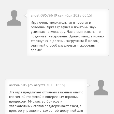
angel-095786 [9 сентября 2025 00:15]
Игра очень увлекательная и простая в
освоении. Яркая графика и приятный звук
усиливают атмосферу. Часто выигрываю, что
поднимает настроение. Однако иногда можно
столкнуться с долгими загрузками. В целом,
отличный способ развлечься и скоротать
время!
andrei2303 [25 августа 2025 18:15]
Эта игра предлагает отличный азартный опыт с
красочной графикой и интересным игровым
процессом. Множество бонусов и
увлекательных слотов поддерживают азарт, а
простое управление делает её доступной для