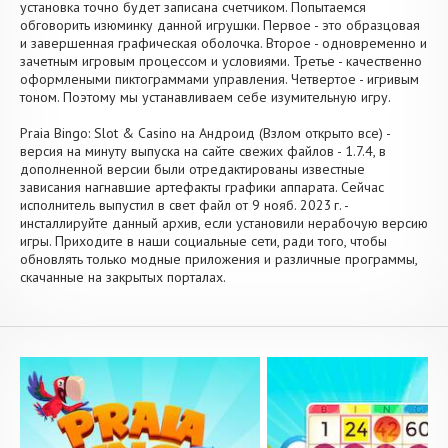
установка точно будет записана счетчиком. Попытаемся
обговорить изюминку данной игрушки. Первое - это образцовая
и завершенная графическая оболочка. Второе - одновременно и
зачетным игровым процессом и условиями. Третье - качественно
оформлеными пиктограммами управления. Четвертое - игривым
тоном. Поэтому мы устанавливаем себе изумительную игру.
Praia Bingo: Slot & Casino на Андроид (Взлом открыто все) -
версия на минуту выпуска на сайте свежих файлов - 1.7.4, в
дополненной версии были отредактированы известные
зависания нагнавшие артефакты графики аппарата. Сейчас
исполнитель выпустил в свет файл от 9 нояб. 2023 г. -
инсталлируйте данный архив, если установили нерабочую версию
игры. Приходите в наши социальные сети, ради того, чтобы
обновлять только модные приложения и различные программы,
скачанные на закрытых порталах.