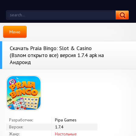
Меню
Скачать Praia Bingo: Slot & Casino
(Взлом открыто все) версия 1.7.4 apk на
Андроид
Разработчик:
Pipa Games
Версия:
1.7.4
Жанр:
Настольные