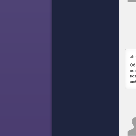
al
Об
воз
во
лю