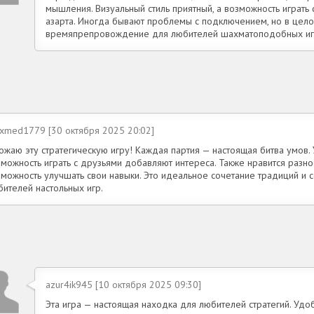
мышления. Визуальный стиль приятный, а возможность играть
азарта. Иногда бывают проблемы с подключением, но в цело
времяпрепровождение для любителей шахматоподобных иг
exmed1779 [30 октября 2025 20:02]
ожаю эту стратегическую игру! Каждая партия — настоящая битва умов.
можность играть с друзьями добавляют интереса. Также нравится разно
зможность улучшать свои навыки. Это идеальное сочетание традиций и 
бителей настольных игр.
azur4ik945 [10 октября 2025 09:30]
Эта игра — настоящая находка для любителей стратегий. Уд