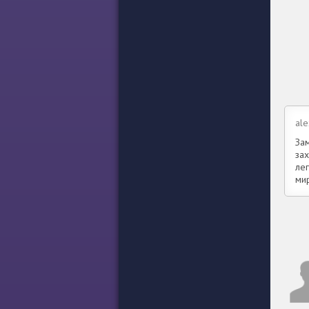
al
За
за
лег
ми