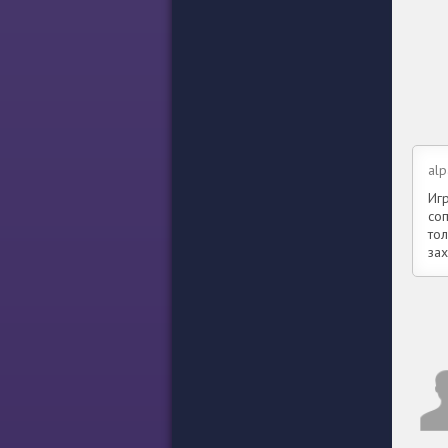
alp
Иг
соп
тол
за