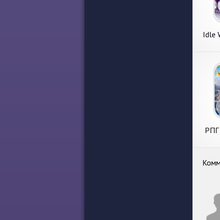
Idle 
РПГ 
Wars:
Комм