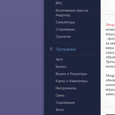
RPG
Взломанные игры на
Андроид
Симуляторы
Shogi
Спортивные
колич
игруш
Стратегии
- про
за не
мера 
Программы
загру
образ
Авто
Треть
получ
Бизнес
Видео и Редакторы
Shogi
обнов
Карты и Навигаторы
испол
Инструменты
игруш
запис
Связь
Социальные
Фото