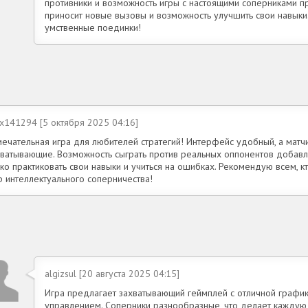
противники и возможность игры с настоящими соперниками п
приносит новые вызовы и возможность улучшить свои навыки
умственные поединки!
ex141294 [5 октября 2025 04:16]
мечательная игра для любителей стратегий! Интерфейс удобный, а матч
хватывающие. Возможность сыграть против реальных оппонентов добавля
ко практиковать свои навыки и учиться на ошибках. Рекомендую всем, кт
р интеллектуального соперничества!
algizsul [20 августа 2025 04:15]
Игра предлагает захватывающий геймплей с отличной график
управлением. Соперники разнообразные, что делает каждую