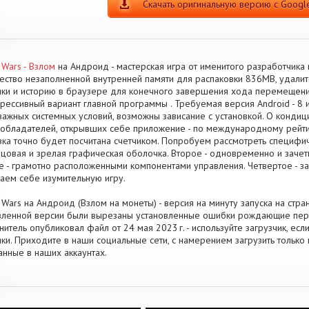
Скачать оригинальную версию с Google
 Wars - Взлом
на Андроид - мастерская игра от именитого разработчика 
ество незаполненной внутренней памяти для распаковки 836MB, удали
ки и историю в браузере для конечного завершения хода перемещени
грессивный вариант главной программы . Требуемая версия Android - 8 
важных системных условий, возможны зависание с установкой. О конди
обладателей, открывших себе приложение - по международному рейти
зка точно будет посчитана счетчиком. Попробуем рассмотреть специфич
цовая и зрелая графическая оболочка. Второе - одновременно и заче
е - грамотно расположенными компонентами управления. Четвертое - з
аем себе изумительную игру.
 Wars на Андроид (Взлом на монеты) - версия на минуту запуска на стран
ленной версии были вырезаны установленные ошибки рождающие пере
нитель опубликовал файл от 24 мая 2023 г. - используйте загрузчик, ес
ки. Приходите в наши социальные сети, с намерением загрузить тольк
анные в наших аккаунтах.