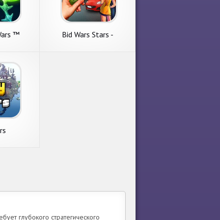
Wars ™
Bid Wars Stars -
Многопользовательские
аукционы
rs
ебует глубокого стратегического