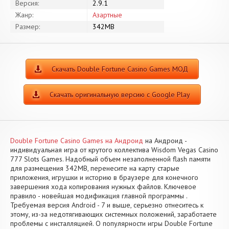
Версия:
2.9.1
Жанр:
Азартные
Размер:
342MB
Скачать Double Fortune Casino Games МОД
Скачать оригинальную версию с Google Play
Double Fortune Casino Games на Андроид
на Андроид -
индивидуальная игра от крутого коллектива Wisdom Vegas Casino
777 Slots Games. Надобный объем незаполненной flash памяти
для размещения 342MB, перенесите на карту старые
приложения, игрушки и историю в браузере для конечного
завершения хода копирования нужных файлов. Ключевое
правило - новейшая модификация главной программы .
Требуемая версия Android - 7 и выше, серьезно отнеситесь к
этому, из-за недотягивающих системных положений, заработаете
проблемы с инсталляцией. О популярности игры Double Fortune