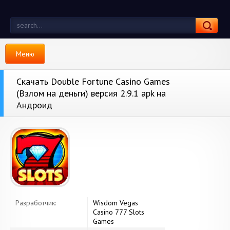
Меню
Скачать Double Fortune Casino Games
(Взлом на деньги) версия 2.9.1 apk на
Андроид
Разработчик:
Wisdom Vegas
Casino 777 Slots
Games