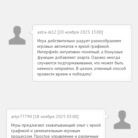
astra-sk12 [20 ноября 2025 13:00]
Игра действительно радует разнообразием
игровых автоматов и яркой графикой.
Интерфейс интуитивно понятный, а бонусные
функции добавляют азарта. Однако иногда
случаются подтормаживания, что может быть
немного неприятно. В целом, отличный способ
провести время и победить!
artyr77790 [18 ноября 2025 03:00]
Игры предлагают захватывающий опыт с яркой
графикой и увлекательным игровым
процессом. Простое управление и различные