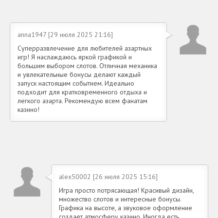
anna1947 [29 июля 2025 21:16]
Суперразвлечение для любителей азартных
игр! Я наслаждаюсь яркой графикой и
большим выбором слотов. Отличная механика
и увлекательные бонусы делают каждый
запуск настоящим событием. Идеально
подходит для кратковременного отдыха и
легкого азарта. Рекомендую всем фанатам
казино!
alex50002 [26 июля 2025 15:16]
Игра просто потрясающая! Красивый дизайн,
множество слотов и интересные бонусы.
Графика на высоте, а звуковое оформление
создает атмосферу казино. Иногда есть