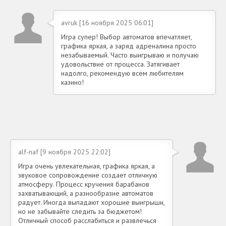
avruk [16 ноября 2025 06:01]
Игра супер! Выбор автоматов впечатляет,
графика яркая, а заряд адреналина просто
незабываемый. Часто выигрываю и получаю
удовольствие от процесса. Затягивает
надолго, рекомендую всем любителям
казино!
alf-naf [9 ноября 2025 22:02]
Игра очень увлекательная, графика яркая, а
звуковое сопровождение создает отличную
атмосферу. Процесс кручения барабанов
захватывающий, а разнообразие автоматов
радует. Иногда выпадают хорошие выигрыши,
но не забывайте следить за бюджетом!
Отличный способ расслабиться и развлечься