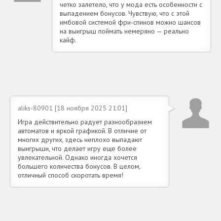
четко залетело, что у мода есть особенности с
выпадением бонусов. Чувствую, что с этой
имбовой системой фри-спинов можно шансов
на выигрыш поймать немеряно — реально
кайф.
aliks-80901 [18 ноября 2025 21:01]
Игра действительно радует разнообразием
автоматов и яркой графикой. В отличие от
многих других, здесь неплохо выпадают
выигрыши, что делает игру еще более
увлекательной. Однако иногда хочется
большего количества бонусов. В целом,
отличный способ скоротать время!