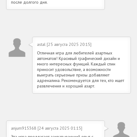
после долгого дня.
astal [25 августа 2025 20:15]
Отличная игра для любителей азартных
автоматов! Красивый графический дизайн и
много интересных функций. Каждый спин
приносит удовольствие, а возможности
выиграть серьезные призы добавляют
адреналина. Рекомендуется для тех, кто ищет
развлечения и хороший азарт.
anjum915368 [24 августа 2025 01:15]
Эта игра предлагает захватывающий опыт с