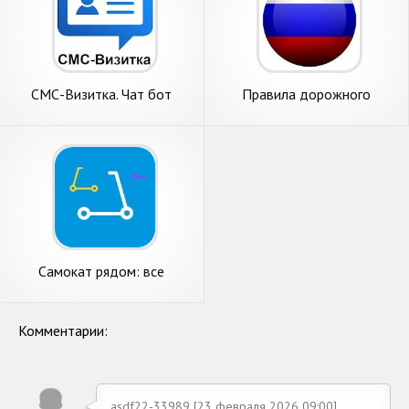
СМС-Визитка. Чат бот
Правила дорожного
Whats, Vibeр, SMS рассылки
движения РФ, штрафы,
билеты
Самокат рядом: все
электросамокаты на одной
карте
Комментарии:
asdf22-33989 [23 февраля 2026 09:00]