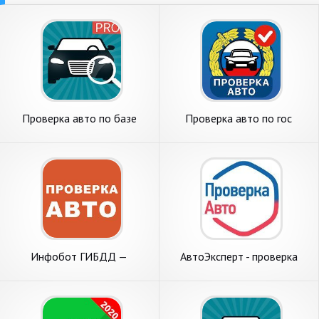
Проверка авто по базе
Проверка авто по гос
ГИБДД, VIN, ДТП:
номеру и вин коду ГИБДД
Антиперекуп
Инфобот ГИБДД —
АвтоЭксперт - проверка
проверка авто по вин и
авто по базам ГИБДД
госномеру