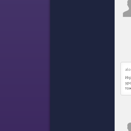
alo
Иг
уро
тож