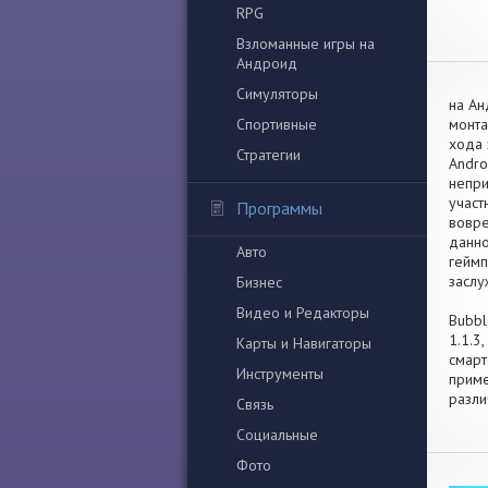
RPG
Взломанные игры на
Андроид
Симуляторы
на Ан
Спортивные
монта
хода 
Стратегии
Andro
непри
участ
Программы
вовре
данно
Авто
геймп
заслу
Бизнес
Видео и Редакторы
Bubbl
1.1.3
Карты и Навигаторы
смарт
Инструменты
приме
разли
Связь
Социальные
Фото