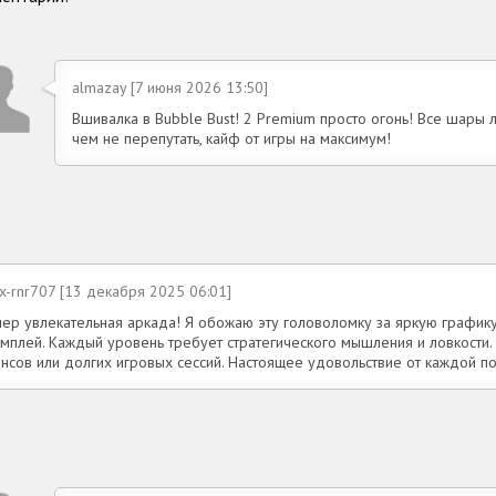
almazay [7 июня 2026 13:50]
Вшивалка в Bubble Bust! 2 Premium просто огонь! Все шары л
чем не перепутать, кайф от игры на максимум!
x-rnr707 [13 декабря 2025 06:01]
пер увлекательная аркада! Я обожаю эту головоломку за яркую график
ймплей. Каждый уровень требует стратегического мышления и ловкости.
ансов или долгих игровых сессий. Настоящее удовольствие от каждой п