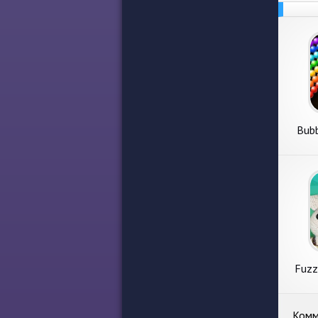
Bubb
Fuzz
Комм