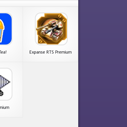
Tea!
Expanse RTS Premium
emium