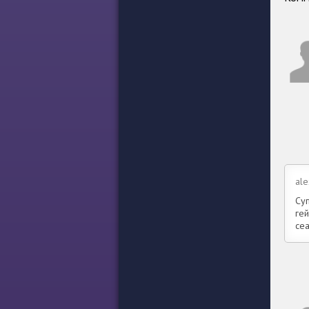
ale
Су
ге
се