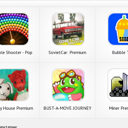
le Shooter - Pop
SovietCar: Premium
Bubble 
Adventure
y House Premium
BUST-A-MOVE JOURNEY
Miner Pr
ентарии: