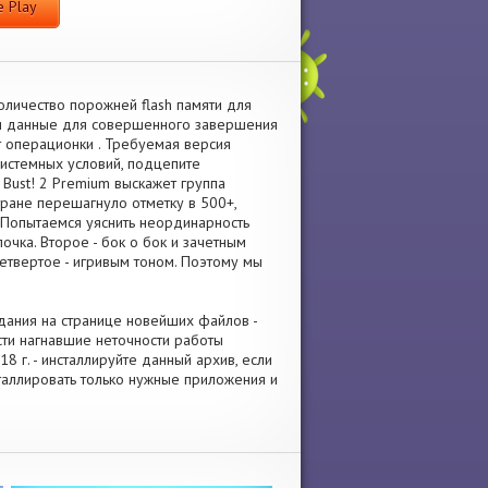
 Play
личество порожней flash памяти для
 и данные для совершенного завершения
т операционки . Требуемая версия
системных условий, подцепите
Bust! 2 Premium выскажет группа
тране перешагнуло отметку в 500+,
 Попытаемся уяснить неординарность
очка. Второе - бок о бок и зачетным
етвертое - игривым тоном. Поэтому мы
здания на странице новейших файлов -
сти нагнавшие неточности работы
 г. - инсталлируйте данный архив, если
сталлировать только нужные приложения и