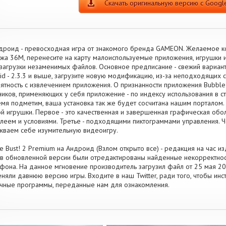
Скачать оригинальную версию с Google
дроид - превосходная игра от знакомого бренда GAMEON. Желаемое ко
жа 36M, перенесите на карту малоиспользуемые приложения, игрушки
загрузки незаменимых файлов. Основное предписание - свежий вариан
id - 2.3.3 и выше, загрузите новую модификацию, из-за неподходящих 
ятность с извлечением приложения. О признанности приложения Bubble 
ников, применяющих у себя приложение - по индексу использования в с
мя подметим, ваша установка так же будет сосчитана нашим порталом.
й игрушки. Первое - это качественная и завершенная графическая обол
леем и условиями. Третье - подходящими пиктограммами управления. Ч
жваем себе изумительную видеоигру.
e Bust! 2 Premium на Андроид (Взлом открыто все) - редакция на час и
, в обновленной версии были отредактированы найденные некорректно
фона. На данное мгновение производитель загрузил файл от 25 мая 2018
няли давнюю версию игры. Входите в наш Twitter, ради того, чтобы ин
чные программы, переданные нам для ознакомления.