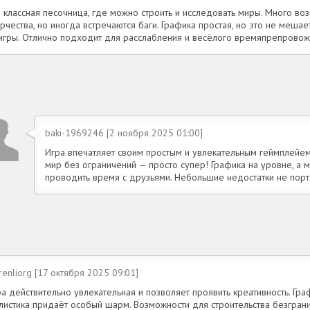
о классная песочница, где можно строить и исследовать миры. Много во
рчества, но иногда встречаются баги. Графика простая, но это не меша
 игры. Отлично подходит для расслабления и весёлого времяпрепровож
baki-1969246 [2 ноября 2025 01:00]
Игра впечатляет своим простым и увлекательным геймплейем.
мир без ограничений — просто супер! Графика на уровне, а 
проводить время с друзьями. Небольшие недостатки не пор
enliorg [17 октября 2025 09:01]
а действительно увлекательная и позволяет проявить креативность. Граф
листика придаёт особый шарм. Возможности для строительства безграни