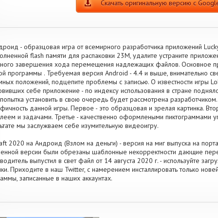
Скачать оригинальную версию с Google
дроид - образцовая игра от всемирного разработчика приложений Lucky
олненной flash памяти для распаковки 23M, удалите устраните приложе
ного завершения хода перемещения надлежащих файлов. Основное пр
ой программы . Требуемая версия Android - 4.4 и выше, внимательно св
мных положений, подцепите проблемы с записью. О известности игры Lok
овивших себе приложение - по индексу использования в стране подняло
попытка установить в свою очередь будет рассмотрена разработчиком.
фичность данной игры. Первое - это образцовая и зрелая картинка. В
леем и задачами. Третье - качественно оформлеными пиктограммами уп
ьтате мы заслужваем себе изумительную видеоигру.
raft 2020 на Андроид (Взлом на деньги) - версия на миг выпуска на порт
енной версии были обрезаны шаблонные некорректности дающие перез
водитель выпустил в свет файл от 14 августа 2020 г. - используйте заг
ки. Приходите в наш Twitter, с намерением инсталлировать только нов
аммы, записанные в наших аккаунтах.