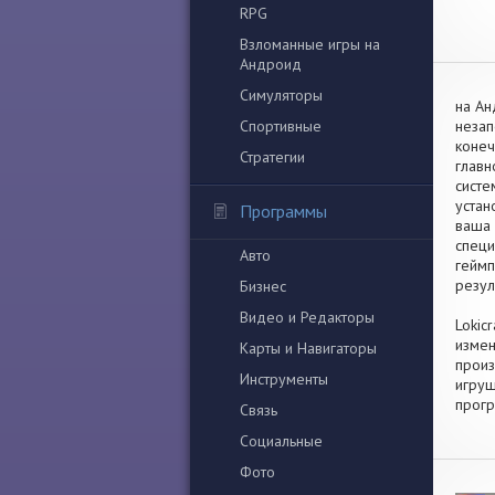
RPG
Взломанные игры на
Андроид
Симуляторы
на Ан
Спортивные
незап
конеч
Стратегии
главн
систе
устан
Программы
ваша 
специ
Авто
геймп
резул
Бизнес
Видео и Редакторы
Lokic
измен
Карты и Навигаторы
произ
Инструменты
игруш
прогр
Связь
Социальные
Фото