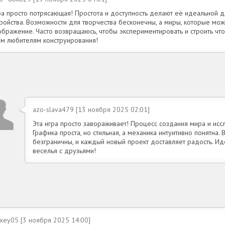
ра просто потрясающая! Простота и доступность делают её идеальной 
тройства. Возможности для творчества бесконечны, а миры, которые мож
ображение. Часто возвращаюсь, чтобы экспериментировать и строить чт
ем любителям конструирования!
azo-slava479 [13 ноября 2025 02:01]
Эта игра просто завораживает! Процесс создания мира и ис
Графика проста, но стильная, а механика интуитивно понятна.
безграничны, и каждый новый проект доставляет радость. И
веселья с друзьями!
xey05 [3 ноября 2025 14:00]