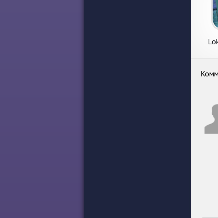
Lok
Комм