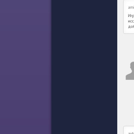
ami
Иг
исс
до
avt