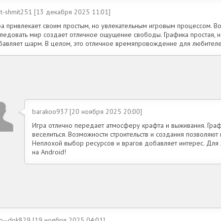
t-shmit251 [13 декабря 2025 11:01]
ра привлекает своим простым, но увлекательным игровым процессом. Во
ледовать мир создает отличное ощущение свободы. Графика простая, но
бавляет шарм. В целом, это отличное времяпровождение для любителе
barakoo937 [20 ноября 2025 20:00]
Игра отлично передает атмосферу крафта и выживания. Граф
веселиться. Возможности строительств и создания позволяют
Неплохой выбор ресурсов и врагов добавляет интерес. Для
на Android!
o--dok829 [19 ноября 2025 04:01]