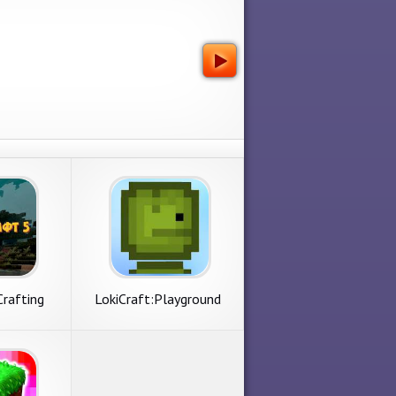
Crafting
LokiCraft:Playground
Melon