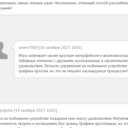
ализовать самые смелые идеи. Несомненно, отличный способ расслабить
узьями!
artem7000 [16 октября 2025 18:01]
Игра затягивает своим простым интерфейсом и возможностью
Забавные моменты с друзьями, исследование и строительство
удовольствия. Легкость управления на мобильном устройстве
графика простая, но это не мешает наслаждаться процессом!
ydyche [14 октября 2025 16:02]
ра на мобильном устройстве подарила мне массу удовольствия. Интуити
можность творить и исследовать без границ. Графика простенькая, но э