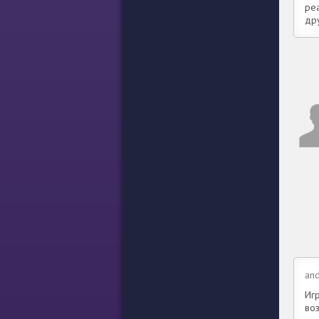
ре
др
and
Иг
воз