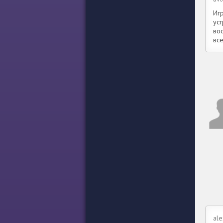
Иг
ус
во
вс
ale