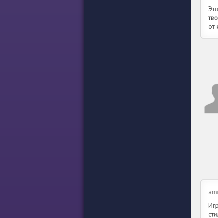
Эт
тво
от
amr
Игр
сти