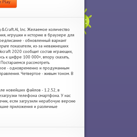
 Play
&Craft.Al, lnc. Желаемое количество
ния, игрушки и историю в браузере для
едписание - обновленный вариант
ерьте показатели, из-за неважнецких
icraft 2020 сообщит состав играющих,
сь к цифре 100 000+, впору сказать,
 Постараемся рассмотреть
торое - одновременно и продуманным
равления. Четвертое - живым тоном. В
але новейших файлов - 1.2.52, в
агрузки телефона смартфона. У нас
рузчик, если загрузили нерабочую версию
ейшие приложения и различные