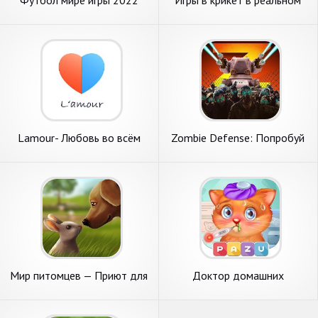
мире
Lamour- Любовь во всём
Zombie Defense: Попробуй
мире
выжить в мире зомби
Мир питомцев — Приют для
Доктор домашних
животных
животных - игры для детей