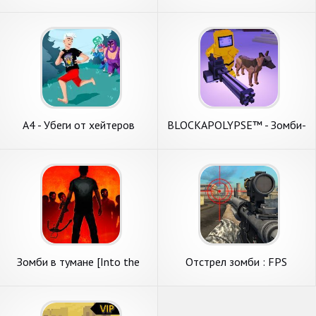
растений
А4 - Убеги от хейтеров
BLOCKAPOLYPSE™ - Зомби-
шутер
Зомби в тумане [Into the
Отстрел зомби : FPS
Dead]