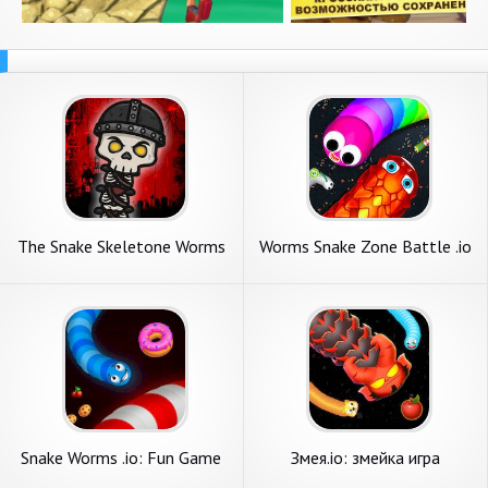
The Snake Skeletone Worms
Worms Snake Zone Battle .io
Game
Snake Worms .io: Fun Game
Змея.io: змейка игра
Zone