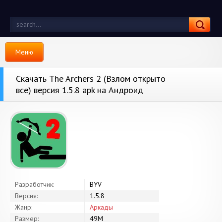
Меню
Скачать The Archers 2 (Взлом открыто
все) версия 1.5.8 apk на Андроид
Разработчик:
BYV
Версия:
1.5.8
Жанр:
Аркады
Размер:
49M