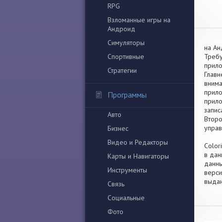
RPG
Взломанные игры на
Андроид
Симуляторы
на Ан
Спортивные
Требу
прило
Стратегии
Главн
внима
прило
Программы
прило
запис
Авто
Второ
управ
Бизнес
Видео и Редакторы
Color
в дан
Карты и Навигаторы
данны
Инструменты
верси
выдан
Связь
Социальные
Фото