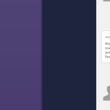
aug
Иг
гр
тр
Ре