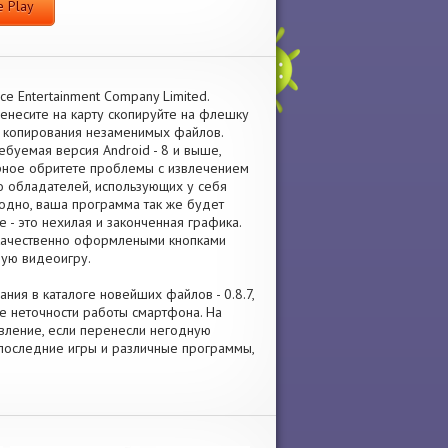
 Play
e Entertainment Company Limited.
енесите на карту скопируйте на флешку
а копирования незаменимых файлов.
буемая версия Android - 8 и выше,
ерное обритете проблемы с извлечением
во обладателей, использующих у себя
одно, ваша программа так же будет
 - это нехилая и законченная графика.
 качественно оформлеными кнопками
ную видеоигру.
ания в каталоге новейших файлов - 0.8.7,
 неточности работы смартфона. На
новление, если перенесли негодную
 последние игры и различные программы,