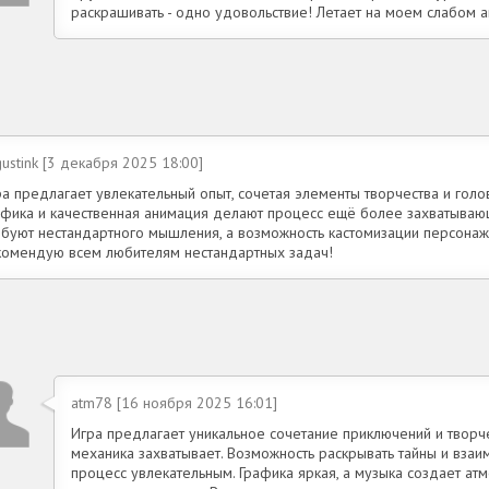
раскрашивать - одно удовольствие! Летает на моем слабом ан
ustink [3 декабря 2025 18:00]
ра предлагает увлекательный опыт, сочетая элементы творчества и голо
афика и качественная анимация делают процесс ещё более захватыва
ебуют нестандартного мышления, а возможность кастомизации персонаж
комендую всем любителям нестандартных задач!
atm78 [16 ноября 2025 16:01]
Игра предлагает уникальное сочетание приключений и творче
механика захватывает. Возможность раскрывать тайны и вза
процесс увлекательным. Графика яркая, а музыка создает ат