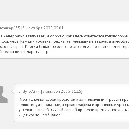
acherep635 [31 октября 2025 05:01]
а невероятно затягивает! Я обожаю, как здесь сочетаются головоломки
атформера. Каждый уровень предлагает уникальные задачи, а атмосфе
осто шикарны. Иногда бывает сложно, но это только подстегивает инте
бителям нестандартных игр!
andy-b7274 [5 октября 2025 11:15]
Игра удивляет своей простотой и затягивающим игровым пр
приносит удовольствие, а яркая графика и креативные уровн
увлекательной. Отличный способ провести время и проявить 
ищет что-то необычное.