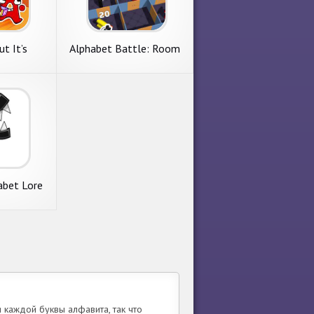
t It’s
Alphabet Battle: Room
 Lore
Maze
abet Lore
 каждой буквы алфавита, так что