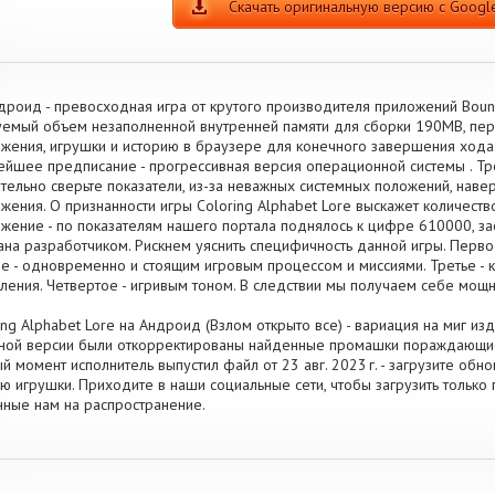
Скачать оригинальную версию с Google
дроид - превосходная игра от крутого производителя приложений Bounc
емый объем незаполненной внутренней памяти для сборки 190MB, пер
жения, игрушки и историю в браузере для конечного завершения ход
ейшее предписание - прогрессивная версия операционной системы . Тре
тельно сверьте показатели, из-за неважных системных положений, нав
жения. О признанности игры Coloring Alphabet Lore выскажет количест
жение - по показателям нашего портала поднялось к цифре 610000, за
ана разработчиком. Рискнем уяснить специфичность данной игры. Первое
е - одновременно и стоящим игровым процессом и миссиями. Третье -
ления. Четвертое - игривым тоном. В следствии мы получаем себе мощ
ing Alphabet Lore на Андроид (Взлом открыто все) - вариация на миг изд
ной версии были откорректированы найденные промашки пораждающие
й момент исполнитель выпустил файл от 23 авг. 2023 г. - загрузите об
ю игрушки. Приходите в наши социальные сети, чтобы загрузить только
ные нам на распространение.