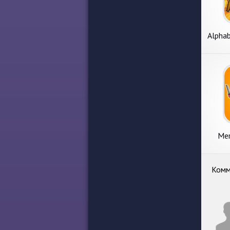
Alphab
Mer
Комм