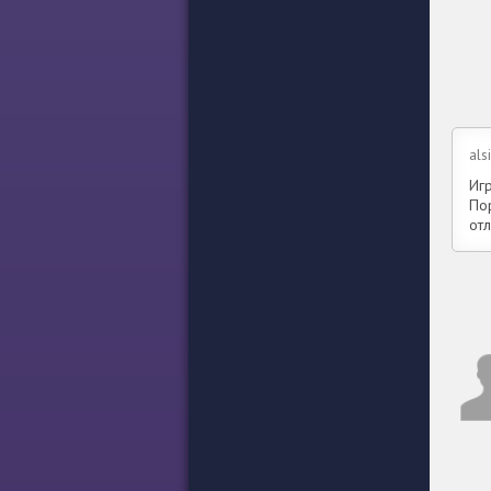
als
Иг
По
от