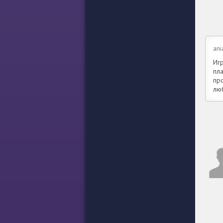
ani
Игр
пл
пр
лю