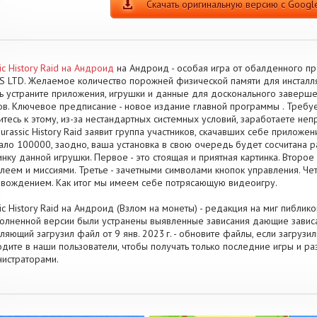
Скачать оригинальную версию с Google
sic History Raid на Андроид
на Андроид - особая игра от обалденного п
 LTD. Желаемое количество порожней физической памяти для инстал
ь устраните приложения, игрушки и данные для досконального завер
в. Ключевое предписание - новое издание главной программы . Требуем
итесь к этому, из-за нестандартных системных условий, заработаете не
Jurassic History Raid заявит группа участников, скачавших себе приложен
ало 100000, заодно, ваша установка в свою очередь будет сосчитана р
нку данной игрушки. Первое - это стоящая и приятная картинка. Второ
леем и миссиями. Третье - зачетными символами кнопок управления. Ч
вождением. Как итог мы имеем себе потрясающую видеоигру.
sic History Raid на Андроид (Взлом на монеты) - редакция на миг пиблико
олненной версии были устранены выявленные зависания дающие завис
ляющий загрузил файл от 9 янв. 2023 г. - обновите файлы, если загруз
дите в наши пользователи, чтобы получать только последние игры и 
истраторами.