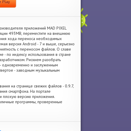
 Play
роизводителя приложений MAD PIXEL
ляции 493MB, переместите на внешнюю
шения хода переноса необходимых
ая версия Android - 7 и выше, серьезно
приятность с переносом файлов. О славе
ие - по индексу использования в стране
азработчиком. Рискнем разобрать
е - одновременно и заслуженным
етвертое - заводным музыкальным
вания на странице свежих файлов - 0.9.7,
ания смартфона. На портале
или плохую версию приложения.
различные программы, проверенные