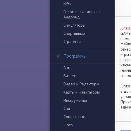
RPG
Взломанные игры на
Андроид
Симуляторы
Juras
Спортивные
GAMES
памят
Стратегии
файло
отнес
игры 
Программы
накап
изюми
Авто
геймп
сопро
Бизнес
Видео и Редакторы
Juras
в доп
Карты и Навигаторы
управ
Инструменты
Прихо
админ
Связь
Социальные
Фото