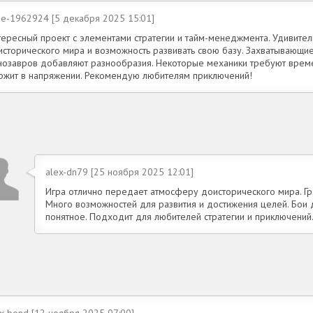
ne-1962924 [5 декабря 2025 15:01]
тересный проект с элементами стратегии и тайм-менеджмента. Удивите
исторического мира и возможность развивать свою базу. Захватывающи
нозавров добавляют разнообразия. Некоторые механики требуют време
ржит в напряжении. Рекомендую любителям приключений!
alex-dn79 [25 ноября 2025 12:01]
Игра отлично передает атмосферу доисторического мира. Гра
Много возможностей для развития и достижения целей. Бои 
понятное. Подходит для любителей стратегии и приключений
x-bond [12 ноября 2025 07:00]