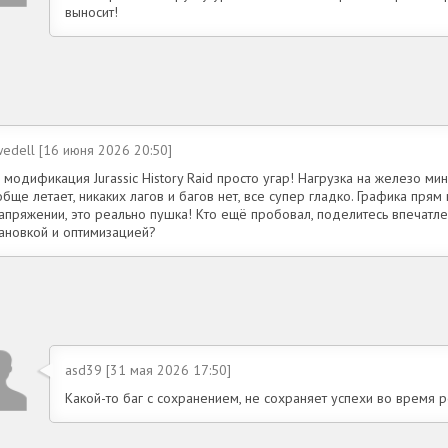
выносит!
edell [16 июня 2026 20:50]
 модификация Jurassic History Raid просто угар! Нагрузка на железо ми
бще летает, никаких лагов и багов нет, все супер гладко. Графика прям
апряжении, это реально пушка! Кто ещё пробовал, поделитесь впечатлен
тановкой и оптимизацией?
asd39 [31 мая 2026 17:50]
Какой-то баг с сохранением, не сохраняет успехи во время р