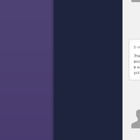
b-w
Эта
воо
в н
ус