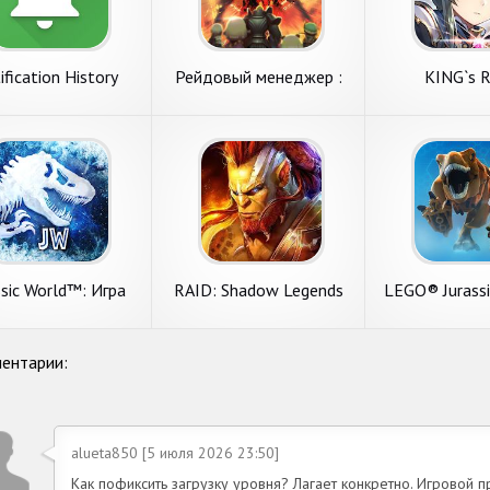
ification History
Рейдовый менеджер :
KING`s 
Raid Manager
ssic World™: Игра
RAID: Shadow Legends
LEGO® Jurass
ентарии:
alueta850 [5 июля 2026 23:50]
Как пофиксить загрузку уровня? Лагает конкретно. Игровой п