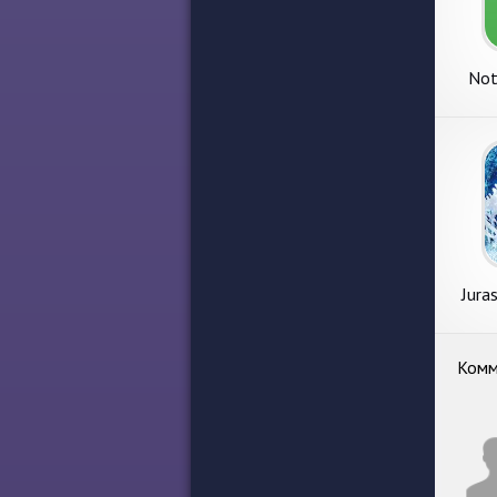
Not
Jura
Комм