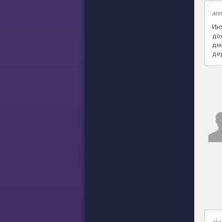
an
Ин
до
ди
де
ale