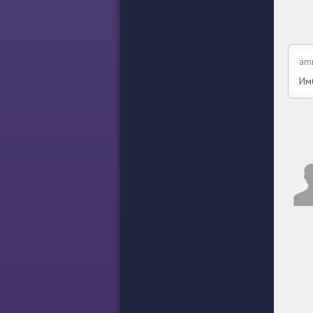
am
Им