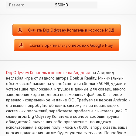
Размер:
550MB
Скачать Dig Odyssey Копатель в космосе МОД
Скачать оригинальную версию с Google Play
Dig Odyssey Копатель в космосе на Андроид
на Андроид -
неслабая игра от ладного автора Double Reality. Минимальный
объем чистой памяти на устройстве для сборки 550MB, удалите
устаревшие приложения, игрушки и данные для совершенного
завершения хода переноса незаменимых файлов. Ключевое
правило - современное издание ОС . Требуемая версия Android -
6 и выше, попробуйте обновить систему, из-за неважнецких
системных положений, заработаете проблемы с инсталляцией. О
славе игры Dig Odyssey Копатель в космосе сообщит группа
обладателей, скачавших себе приложение - по индексу
использования в стране получилось 670000, впору сказать, ваша
версия приложения так же будет учтена счетчиком. Попробуем