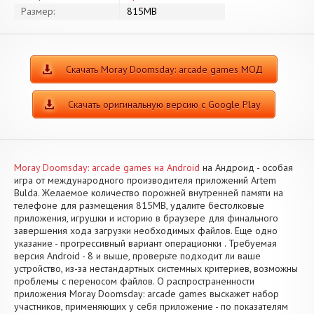
Размер:
815MB
Скачать Moray Doomsday: arcade games МОД
Скачать оригинальную версию с Google Play
Moray Doomsday: arcade games на Android
на Андроид - особая
игра от международного производителя приложений Artem
Bulda. Желаемое количество порожней внутренней памяти на
телефоне для размещения 815MB, удалите бестолковые
приложения, игрушки и историю в браузере для финального
завершения хода загрузки необходимых файлов. Еще одно
указание - прогрессивный вариант операционки . Требуемая
версия Android - 8 и выше, проверьте подходит ли ваше
устройство, из-за нестандартных системных критериев, возможны
проблемы с переносом файлов. О распространенности
приложения Moray Doomsday: arcade games выскажет набор
участников, применяющих у себя приложение - по показателям