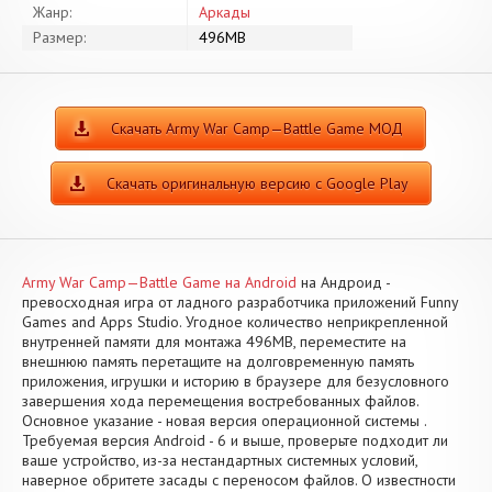
Жанр:
Аркады
Размер:
496MB
Скачать Army War Camp—Battle Game МОД
Скачать оригинальную версию с Google Play
Army War Camp—Battle Game на Android
на Андроид -
превосходная игра от ладного разработчика приложений Funny
Games and Apps Studio. Угодное количество неприкрепленной
внутренней памяти для монтажа 496MB, переместите на
внешнюю память перетащите на долговременную память
приложения, игрушки и историю в браузере для безусловного
завершения хода перемещения востребованных файлов.
Основное указание - новая версия операционной системы .
Требуемая версия Android - 6 и выше, проверьте подходит ли
ваше устройство, из-за нестандартных системных условий,
наверное обритете засады с переносом файлов. О известности