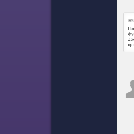
an
Пр
фу
дос
пр