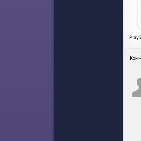
PlayS
Ка
Комм