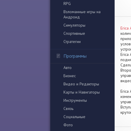
RPG
Взломанные игры на
Андроид
Симуляторы
Erica
Спортивные
колич
прило
Стратегии
услов
устро
Erica
Программы
подня
Сдела
Авто
Второ
управ
Бизнес
видео
Видео и Редакторы
Erica
Карты и Навигаторы
измен
Инструменты
управ
Вступ
Связь
крут
Социальные
Фото