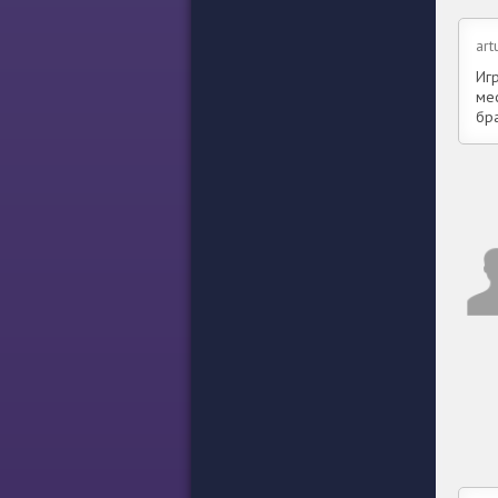
art
Иг
мес
бра