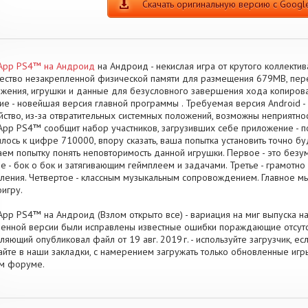
Скачать оригинальную версию с Google
 App PS4™ на Андроид
на Андроид - некислая игра от крутого коллектива
ество незакрепленной физической памяти для размещения 679MB, пере
жения, игрушки и данные для безусловного завершения хода копиро
ие - новейшая версия главной программы . Требуемая версия Android -
йство, из-за отвратительных системных положений, возможны неприятно
 App PS4™ сообщит набор участников, загрузивших себе приложение - п
лось к цифре 710000, впору сказать, ваша попытка установить точно бу
ем попытку понять неповторимость данной игрушки. Первое - это безу
е - бок о бок и затягивающим геймплеем и задачами. Третье - грамот
ления. Четвертое - классным музыкальным сопровождением. Главное м
игру.
 App PS4™ на Андроид (Взлом открыто все) - вариация на миг выпуска на
енной версии были исправлены известные ошибки пораждающие отсутс
ляющий опубликовал файл от 19 авг. 2019 г. - используйте загрузчик, е
айте в наши закладки, с намерением загружать только обновленные игр
ом форуме.