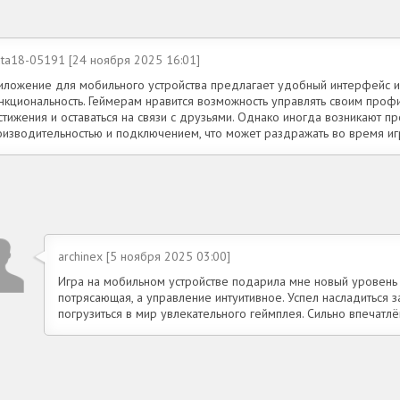
uta18-05191 [24 ноября 2025 16:01]
иложение для мобильного устройства предлагает удобный интерфейс и
нкциональность. Геймерам нравится возможность управлять своим проф
тижения и оставаться на связи с друзьями. Однако иногда возникают п
оизводительностью и подключением, что может раздражать во время иг
archinex [5 ноября 2025 03:00]
Игра на мобильном устройстве подарила мне новый уровень 
потрясающая, а управление интуитивное. Успел насладиться
погрузиться в мир увлекательного геймплея. Сильно впечатл