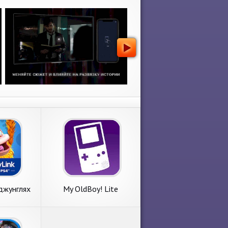
джунглях
My OldBoy! Lite