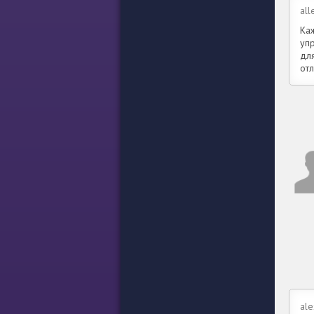
all
Ка
уп
дл
от
al