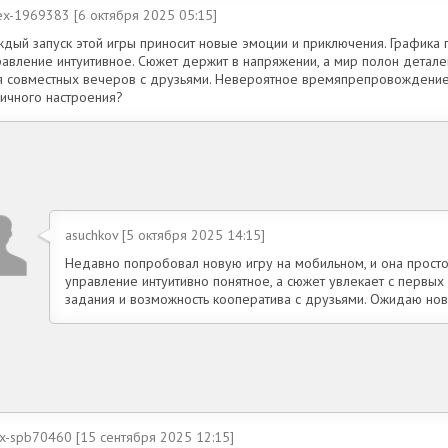
ex-1969383 [6 октября 2025 05:15]
ждый запуск этой игры приносит новые эмоции и приключения. Графика 
равление интуитивное. Сюжет держит в напряжении, а мир полон детал
я совместных вечеров с друзьями. Невероятное времяпрепровождение
личного настроения?
asuchkov [5 октября 2025 14:15]
Недавно попробовал новую игру на мобильном, и она просто
управление интуитивно понятное, а сюжет увлекает с первы
задания и возможность кооператива с друзьями. Ожидаю нов
ex-spb70460 [15 сентября 2025 12:15]