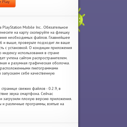
 Play
 PlayStation Mobile Inc.. Обязательное
несите на карту скопируйте на флешку
вания необходимых файлов. Главнейшее
 6 и выше, проверьте подходит ли ваше
сть с установкой. О кондиции приложения
о индексу использования в стране
дет учтена сайтом распространителем.
мная и разумная графическая оболочка.
но расположенными пиктограммами
ы запускаем себе качественную
 странице свежих файлов - 0.2.9, в
твие звука смартфона. Сейчас
сли загрузили плохую версию приложения.
ы и различные программы, взятые на