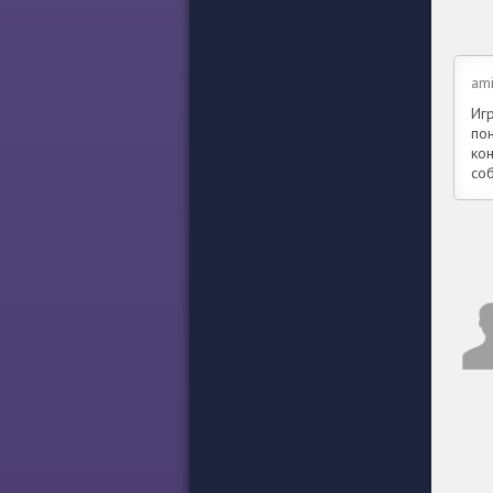
ami
Иг
пон
ко
со