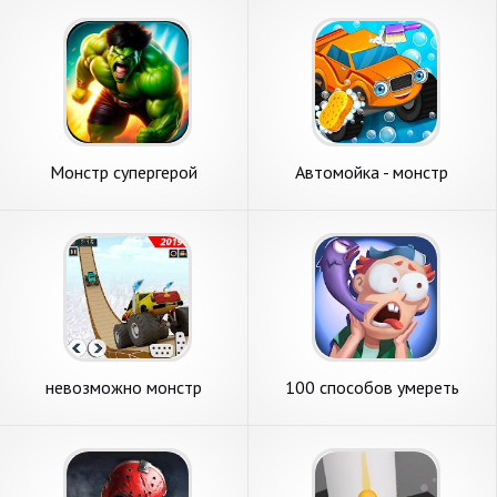
Монстр супергерой
Автомойка - монстр
грузовик
невозможно монстр
100 способов умереть
грузовик Трюки: грузовик
авария