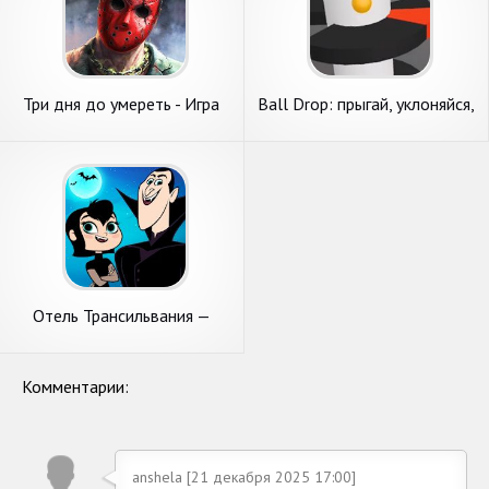
Три дня до умереть - Игра
Ball Drop: прыгай, уклоняйся,
ужасов побег
побеждай!
Отель Трансильвания —
бегай, прыгай, строй!
Комментарии:
anshela [21 декабря 2025 17:00]