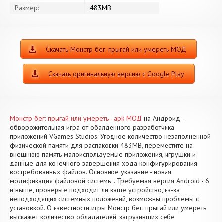
Размер:
483MB
Скачать Монстр бег: прыгай или умереть МОД
Скачать оригинальную версию с Google Play
Монстр бег: прыгай или умереть - apk МОД
на Андроид -
обворожительная игра от обалденного разработчика
приложений VGames Studios. Угодное количество незаполненной
физической памяти для распаковки 483MB, переместите на
внешнюю память малоиспользуемые приложения, игрушки и
данные для конечного завершения хода конфигурирования
востребованных файлов. Основное указание - новая
модификация файловой системы . Требуемая версия Android - 6
и выше, проверьте подходит ли ваше устройство, из-за
неподходящих системных положений, возможны проблемы с
установкой. О известности игры Монстр бег: прыгай или умереть
выскажет количество обладателей, загрузивших себе