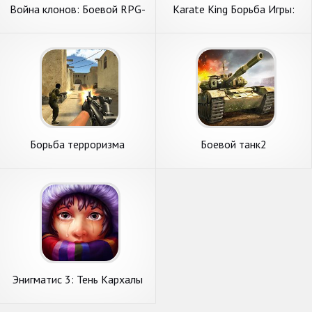
Война клонов: Боевой RPG-
Karate King Борьба Игры:
Будущая битва
Супер кунг-фу Борьба
Борьба терроризма
Боевой танк2
стрельба FPS
Энигматис 3: Тень Кархалы
(Full)