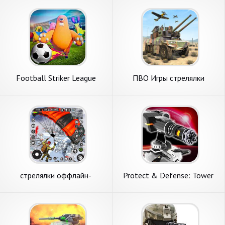
Football Striker League
ПВО Игры стрелялки
стрелялки оффлайн-
Protect & Defense: Tower
стрелялки
Zone