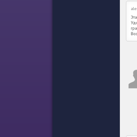
al
Эт
Уд
гр
Во