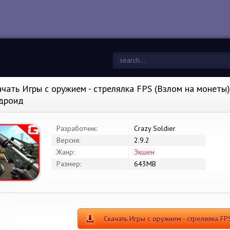
ачать Игры с оружием - стрелялка FPS (Взлом на монеты) 
дроид
Разработчик:
Crazy Soldier
Версия:
2.9.2
Жанр:
Экшен
Размер:
643MB
Скачать Игры с оружием - стрелялка F