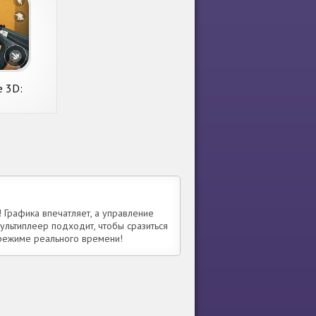
e 3D:
лайн игра-
лка
! Графика впечатляет, а управление
Мультиплеер подходит, чтобы сразиться
 режиме реального времени!