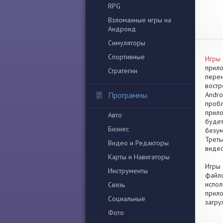
RPG
Взломанные игры на
Андроид
Симуляторы
Спортивные
Игры 
прило
Стратегии
перен
востр
Программы
Andro
пробл
прило
Авто
будет
Бизнес
безум
Треть
Видео и Редакторы
видео
Карты и Навигаторы
Игры 
Инструменты
файло
испол
Связь
прило
Социальные
загру
Фото