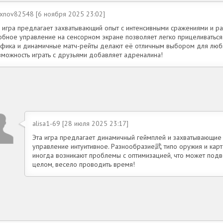
exnov82548 [6 ноября 2025 23:02]
а игра предлагает захватывающий опыт с интенсивными сражениями и р
обное управление на сенсорном экране позволяет легко прицеливаться 
афика и динамичные матч-рейты делают её отличным выбором для люб
зможность играть с друзьями добавляет адреналина!
alisa1-69 [28 июля 2025 23:17]
Эта игра предлагает динамичный геймплей и захватывающие с
управление интуитивное. Разнообразие武 типо оружия и карт 
иногда возникают проблемы с оптимизацией, что может подв
целом, весело проводить время!