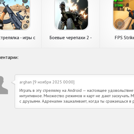
трелялка - игры с
Боевые черепахи 2 -
FPS Strik
оружием
Стрелялка-кликер
бесплатная он
стреля
ентарии:
arghan [9 ноября 2025 00:00]
Играть в эту стрелялку на Android — настоящее удовольствие
интуитивное. Множество режимов и карт не дают заскучать. 
с друзьями. Адреналин зашкаливает, когда ты сражаешься в