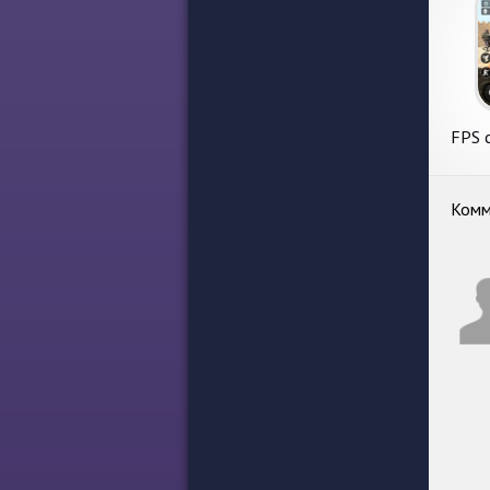
FPS с
Комм