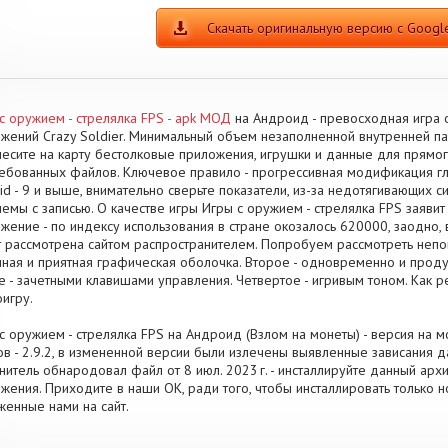
Скачать оригинальную версию с Google
с оружием - стрелялка FPS - apk МОД
на Андроид - превосходная игра 
жений Crazy Soldier. Минимальный объем незаполненной внутренней па
есите на карту бестолковые приложения, игрушки и данные для прям
ебованных файлов. Ключевое правило - прогрессивная модификация г
id - 9 и выше, внимательно сверьте показатели, из-за недотягивающих 
емы с записью. О качестве игры Игры с оружием - стрелялка FPS заяви
жение - по индексу использования в стране окозалось 620000, заодно,
 рассмотрена сайтом распространителем. Попробуем рассмотреть непов
ная и приятная графическая оболочка. Второе - одновременно и прод
е - зачетными клавишами управления. Четвертое - игривым тоном. Как 
игру.
с оружием - стрелялка FPS на Андроид (Взлом на монеты) - версия на 
в - 2.9.2, в измененной версии были излечены выявленные зависания 
нитель обнародовал файл от 8 июл. 2023 г. - инсталлируйте данный ар
жения. Приходите в наши OK, ради того, чтобы инсталлировать только
женные нами на сайт.