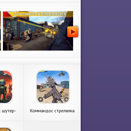
: шутер-
Коммандос стрелялка
лка
офлайн