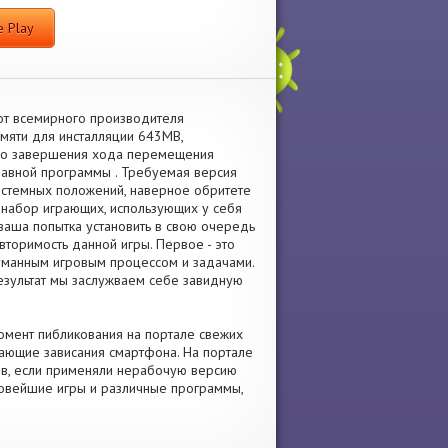
 Play
от всемирного производителя
мяти для инсталляции 643MB,
ого завершения хода перемещения
лавной программы . Требуемая версия
системных положений, наверное обритете
т набор играющих, использующих у себя
 ваша попытка установить в свою очередь
торимость данной игры. Первое - это
уманным игровым процессом и задачами.
результат мы заслужваем себе завидную
момент пибликования на портале свежих
дающие зависания смартфона. На портале
хив, если применяли нерабочую версию
 новейшие игры и различные программы,