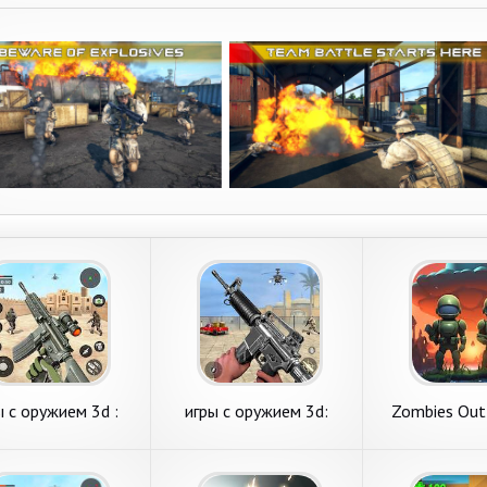
ы с оружием 3d :
игры с оружием 3d:
Zombies Out
экшен игры
стрелялки
стреля