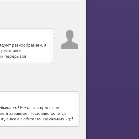
адуют разнообразием, а
ь реакцию и
ких перерывов!
еймплеєм! Механика проста, но
ые и забавные. Постоянно хочется
ндую всем любителям казуальных игр!