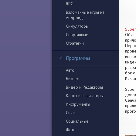
RPG
Взломанные игры на
Андроид
Симуляторы
Super
Спортивные
Обяза
прило
Стратегии
Перво
прове
инста
Программы
индек
разра
Авто
бок о
Как и
Бизнес
Видео и Редакторы
Super
допол
Карты и Навигаторы
Сейча
Инструменты
прило
прогр
Связь
Социальные
Фото