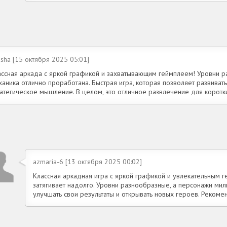
sha [15 октября 2025 05:01]
ассная аркада с яркой графикой и захватывающим геймплеем! Уровни р
аника отлично проработана. Быстрая игра, которая позволяет развиват
ратегическое мышление. В целом, это отличное развлечение для корот
azmaria-6 [13 октября 2025 00:02]
Классная аркадная игра с яркой графикой и увлекательным г
затягивает надолго. Уровни разнообразные, а персонажи мил
улучшать свои результаты и открывать новых героев. Рекоме