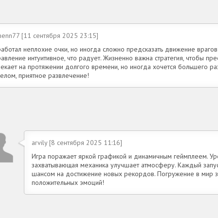
menn77 [11 сентября 2025 23:15]
аботал неплохие очки, но иногда сложно предсказать движение врагов.
авление интуитивное, что радует. Жизненно важна стратегия, чтобы пр
лекает на протяжении долгого времени, но иногда хочется большего ра
целом, приятное развлечение!
arvily [8 сентября 2025 11:16]
Игра поражает яркой графикой и динамичным геймплеем. Ур
захватывающая механика улучшает атмосферу. Каждый запус
шансом на достижение новых рекордов. Погружение в мир 
положительных эмоций!