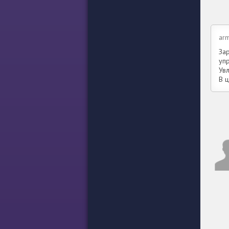
ar
Зар
упр
Ув
В 