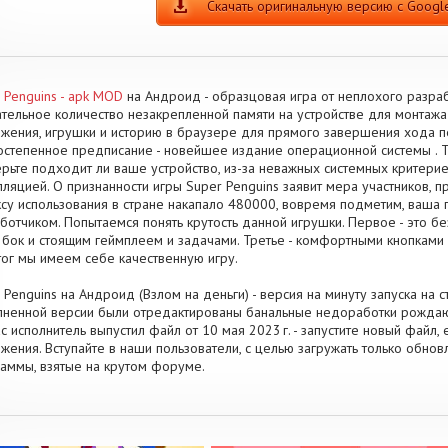
Скачать оригинальную версию с Google
 Penguins - apk MOD
на Андроид - образцовая игра от неплохого разраб
тельное количество незакрепленной памяти на устройстве для монтаж
жения, игрушки и историю в браузере для прямого завершения хода 
степенное предписание - новейшее издание операционной системы . Тр
рьте подходит ли ваше устройство, из-за неважных системных критериев
лляцией. О признанности игры Super Penguins заявит мера участников, 
су использования в стране накапало 480000, вовремя подметим, ваша п
ботчиком. Попытаемся понять крутость данной игрушки. Первое - это бе
 бок и стоящим геймплеем и задачами. Третье - комфортными кнопками 
тог мы имеем себе качественную игру.
 Penguins на Андроид (Взлом на деньги) - версия на минуту запуска на с
ненной версии были отредактированы банальные недоработки рождаю
с исполнитель выпустил файл от 10 мая 2023 г. - запустите новый файл
жения. Вступайте в наши пользователи, с целью загружать только обн
аммы, взятые на крутом форуме.