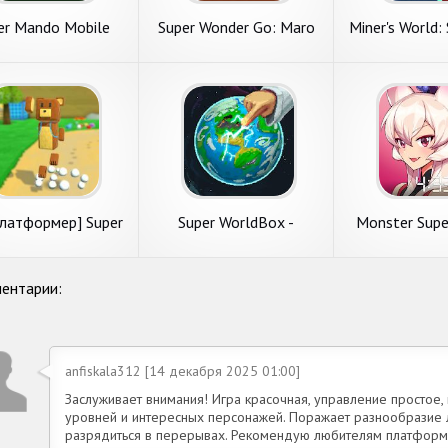
er Mando Mobile
Super Wonder Go: Maro
Miner's World:
Bros
Gam
латформер] Super
Super WorldBox -
Monster Supe
ear Adventure
Симулятор Бога и
Песочница
ентарии:
anfiskala312 [14 декабря 2025 01:00]
Заслуживает внимания! Игра красочная, управление простое,
уровней и интересных персонажей. Поражает разнообразие 
разрядиться в перерывах. Рекомендую любителям платформ