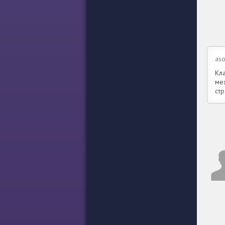
aso
Кл
мех
ст