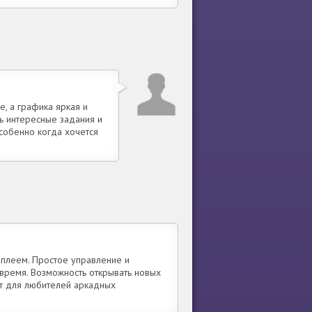
е, а графика яркая и
ть интересные задания и
собенно когда хочется
мплеем. Простое управление и
время. Возможность открывать новых
нт для любителей аркадных