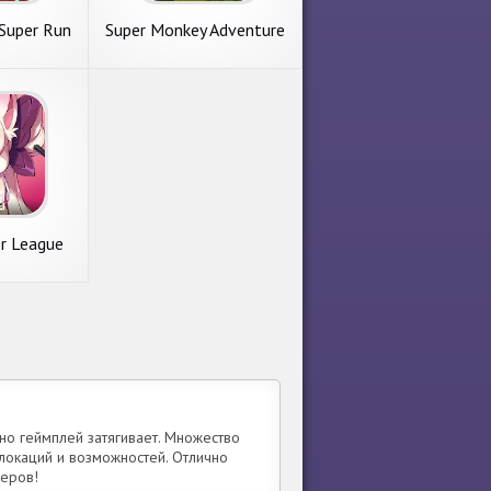
 Super Run
Super Monkey Adventure
e
King
r League
 но геймплей затягивает. Множество
локаций и возможностей. Отлично
еров!