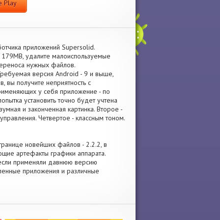
 Play
отчика приложений Supersolid.
а 179MB, удалите малоиспользуемые
переноса нужных файлов.
ебуемая версия Android - 9 и выше,
, вы получите неприятность с
применяющих у себя приложение - по
опытка установить точно будет учтена
зумная и законченная картинка. Второе -
управления. Четвертое - классным тоном.
транице новейших файлов - 2.2.2, в
щие артефакты графики аппарата.
, если применяли давнюю версию
овленные приложения и различные