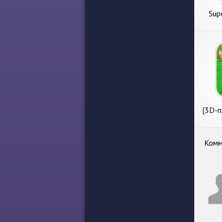
Sup
[3D-п
B
Комм