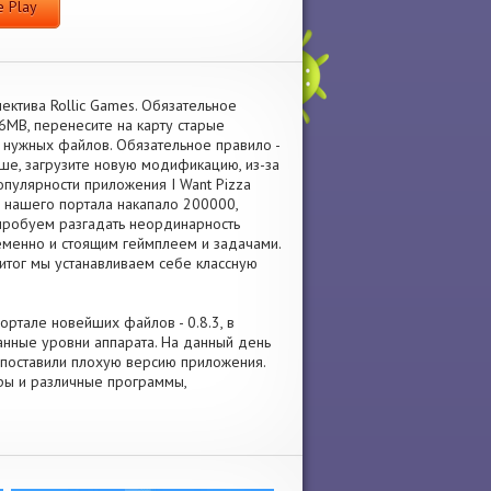
 Play
ектива Rollic Games. Обязательное
6MB, перенесите на карту старые
нужных файлов. Обязательное правило -
ше, загрузите новую модификацию, из-за
опулярности приложения I Want Pizza
 нашего портала накапало 200000,
опробуем разгадать неординарность
ременно и стоящим геймплеем и задачами.
 итог мы устанавливаем себе классную
портале новейших файлов - 0.8.3, в
нные уровни аппарата. На данный день
ли поставили плохую версию приложения.
гры и различные программы,