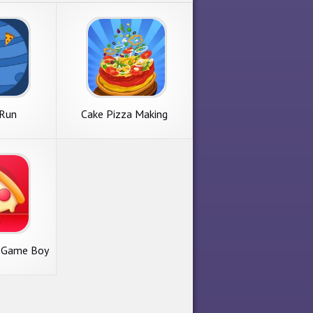
 Run
Cake Pizza Making
Factory
- Game Boy
lator