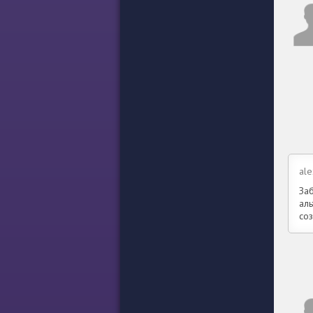
ale
За
аль
со