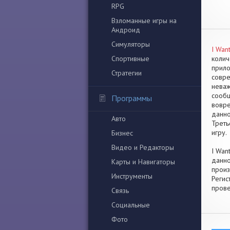
RPG
Взломанные игры на
Андроид
Симуляторы
I Wan
Спортивные
колич
прило
Стратегии
совре
неваж
сообщ
Программы
вовре
данно
Авто
Треть
игру.
Бизнес
Видео и Редакторы
I Wan
данно
Карты и Навигаторы
произ
Инструменты
Регис
прове
Связь
Социальные
Фото