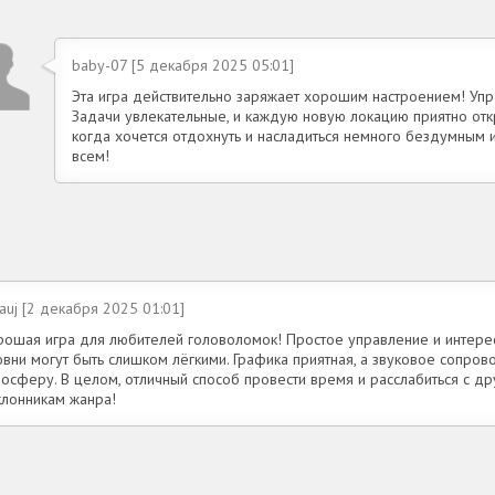
baby-07 [5 декабря 2025 05:01]
Эта игра действительно заряжает хорошим настроением! Упра
Задачи увлекательные, и каждую новую локацию приятно откр
когда хочется отдохнуть и насладиться немного бездумным
всем!
auj [2 декабря 2025 01:01]
рошая игра для любителей головоломок! Простое управление и интерес
овни могут быть слишком лёгкими. Графика приятная, а звуковое сопро
мосферу. В целом, отличный способ провести время и расслабиться с д
клонникам жанра!