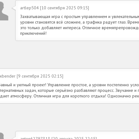
artlep504 [10 сентября 2025 09:15]
Захватывающая игра с простым управлением и увлекательным
уровни становятся всё сложнее, а графика радует глаз. Врем
это только добавляет интереса. Отличное времяпрепровож
приключений!
xbender [9 сентября 2025 02:15]
бавный и уютный проект! Управление простое, а уровни постепенно усл
тернативных задач, которые серьёзно разбавляют процесс. Звучание и г
здает атмосферу. Отличная игра для короткого отдыха! Однозначно р
anton62797313 [20 августа 2025 22:15]