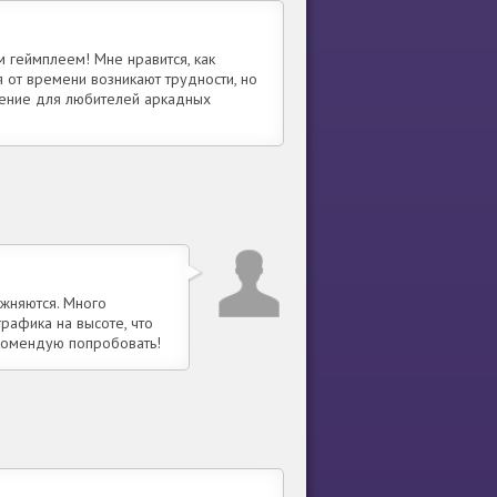
 геймплеем! Мне нравится, как
я от времени возникают трудности, но
дение для любителей аркадных
ожняются. Много
рафика на высоте, что
екомендую попробовать!