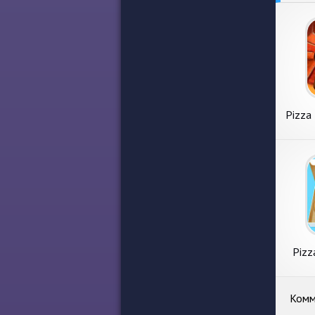
Pizza
Pizz
Комм