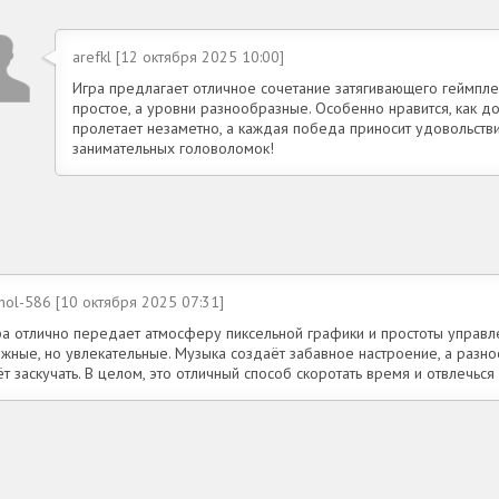
arefkl [12 октября 2025 10:00]
Игра предлагает отличное сочетание затягивающего геймпле
простое, а уровни разнообразные. Особенно нравится, как д
пролетает незаметно, а каждая победа приносит удовольст
занимательных головоломок!
mol-586 [10 октября 2025 07:31]
ра отлично передает атмосферу пиксельной графики и простоты управл
ожные, но увлекательные. Музыка создаёт забавное настроение, а разн
т заскучать. В целом, это отличный способ скоротать время и отвлечься