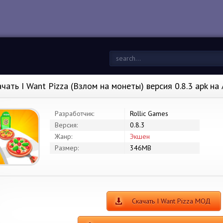
ачать I Want Pizza (Взлом на монеты) версия 0.8.3 apk н
Разработчик:
Rollic Games
Версия:
0.8.3
Жанр:
Экшен
Размер:
346MB
Скачать I Want Pizza МОД