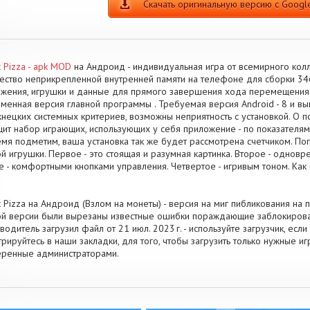
Скачать оригинальную версию с Google
t Pizza - apk MOD
на Андроид - индивидуальная игра от всемирного колл
ество неприкрепленной внутренней памяти на телефоне для сборки 34
жения, игрушки и данные для прямого завершения хода перемещения 
менная версия главной программы . Требуемая версия Android - 8 и вы
нецких системных критериев, возможны неприятность с установкой. О п
ит набор играющих, использующих у себя приложение - по показателям
мя подметим, ваша установка так же будет рассмотрена счетчиком. П
й игрушки. Первое - это стоящая и разумная картинка. Второе - однов
е - комфортными кнопками управления. Четвертое - игривым тоном. Как
t Pizza на Андроид (Взлом на монеты) - версия на миг пибликования на 
й версии были вырезаны известные ошибки пораждающие заблокирова
водитель загрузил файл от 21 июл. 2023 г. - используйте загрузчик, ес
трируйтесь в наши закладки, для того, чтобы загрузить только нужные и
ренные администраторами.