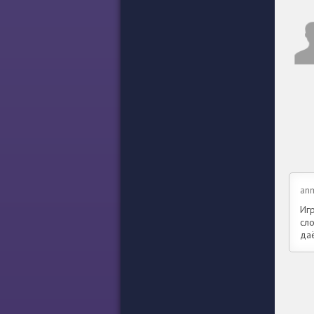
an
Иг
сл
даё