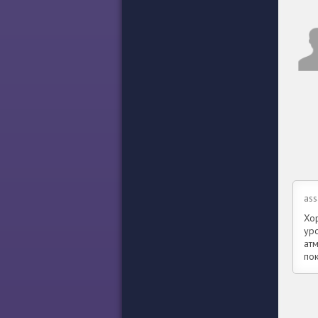
ass
Хо
ур
ат
по